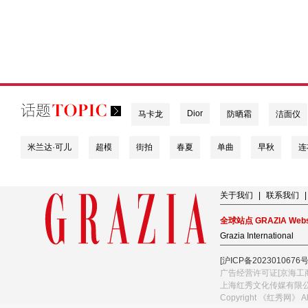
Dior
马卡龙
防晒霜
洁面仪
米兰达·可儿
超模
街拍
春夏
单曲
早秋
连
关于我们
|
联系我们
|
全球站点 GRAZIA Webs
Grazia International
[沪ICP备2023010676号
广告经营许可证[京海工商
上海红秀文化传媒有限
Copyright 《红秀网》 A