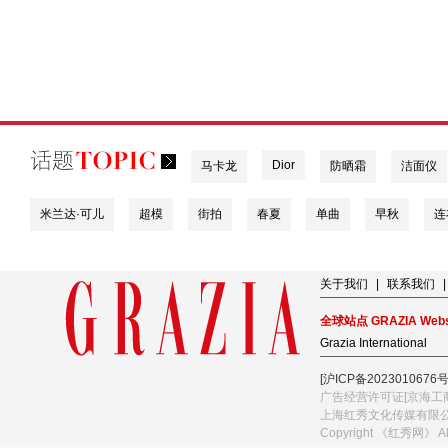
Dior
马卡龙
防晒霜
洁面仪
米兰达·可儿
超模
街拍
春夏
单曲
早秋
连
关于我们
|
联系我们
|
全球站点 GRAZIA Webs
Grazia International
[沪ICP备2023010676号
广告经营许可证[京海工商
上海红秀文化传媒有限
Copyright 《红秀网》 A