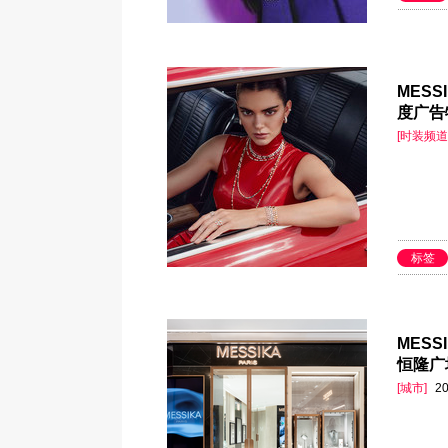
MESS
度广告特
[时装频道
标签
MES
恒隆广
[城市]
20