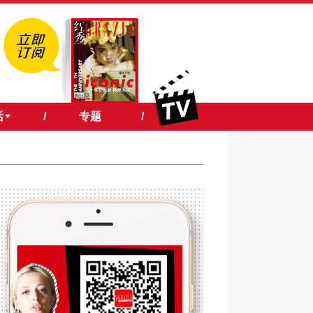
活
/
专题
/