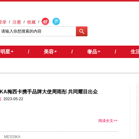
登录
注册
收藏
/
/
/
明星
/
美容
/
奢品
/
生
SIKA梅西卡携手品牌大使周雨彤 共同耀目出众
]
2023-05-22
阅读全文>>
MESSIKA