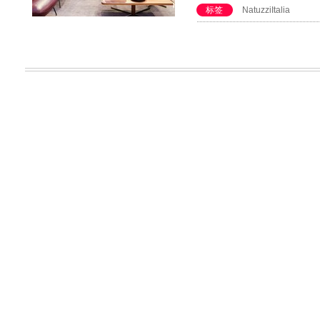
标签
NatuzziItalia