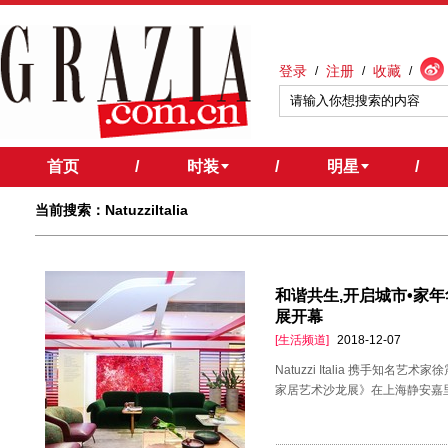
登录
注册
收藏
/
/
/
首页
/
时装
/
明星
/
当前搜索：NatuzziItalia
和谐共生,开启城市•家年华 —
展开幕
[生活频道]
2018-12-07
Natuzzi Italia 携手知名艺术家
家居艺术沙龙展》在上海静安嘉