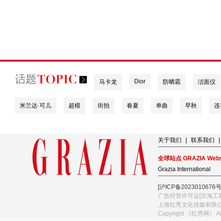
Dior
马卡龙
防晒霜
洁面仪
米兰达·可儿
超模
街拍
春夏
单曲
早秋
连
关于我们
|
联系我们
|
全球站点 GRAZIA Webs
Grazia International
[沪ICP备2023010676号
广告经营许可证[京海工商
上海红秀文化传媒有限
Copyright 《红秀网》 A