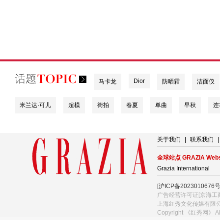
Dior
马卡龙
防晒霜
洁面仪
米兰达·可儿
超模
街拍
春夏
单曲
早秋
连
关于我们
|
联系我们
|
全球站点 GRAZIA Webs
Grazia International
[沪ICP备2023010676号
广告经营许可证[京海工商
上海红秀文化传媒有限
Copyright 《红秀网》 A