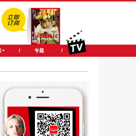
活
/
专题
/