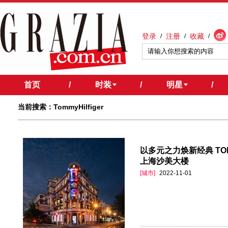
登录
注册
收藏
/
/
/
首页
/
时装
/
明星
/
当前搜索：TommyHilfiger
以多元之力焕新经典 TOM
上海沙美大楼
[城市]
2022-11-01