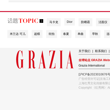
Dior
马卡龙
防晒霜
洁面仪
米兰达·可儿
超模
街拍
春夏
单曲
早秋
连
关于我们
|
联系我们
|
全球站点 GRAZIA Webs
Grazia International
[沪ICP备2023010676号
广告经营许可证[京海工商
上海红秀文化传媒有限
Copyright 《红秀网》 A