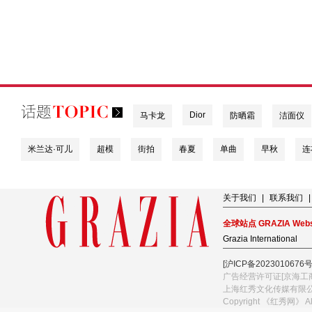
Dior
马卡龙
防晒霜
洁面仪
米兰达·可儿
超模
街拍
春夏
单曲
早秋
连
关于我们
|
联系我们
|
全球站点 GRAZIA Webs
Grazia International
[沪ICP备2023010676号
广告经营许可证[京海工商
上海红秀文化传媒有限
Copyright 《红秀网》 A