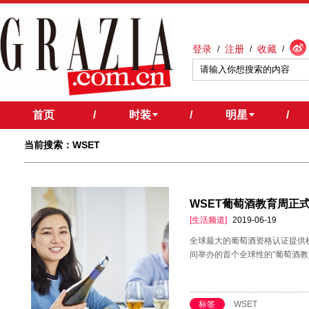
登录
注册
收藏
/
/
/
首页
/
时装
/
明星
/
当前搜索：WSET
WSET葡萄酒教育周正
[生活频道]
2019-06-19
全球最大的葡萄酒资格认证提供机构
间举办的首个全球性的“葡萄酒教
标签
WSET