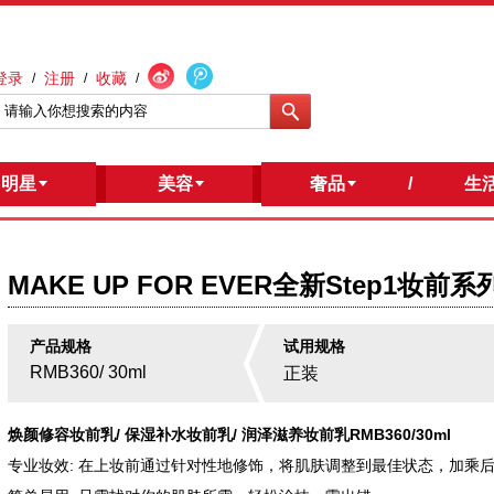
登录
注册
收藏
/
/
/
明星
/
美容
奢品
/
生
MAKE UP FOR EVER全新Step1妆前系
产品规格
试用规格
RMB360/ 30ml
正装
焕颜修容妆前乳/ 保湿补水妆前乳/ 润泽滋养妆前乳
RMB360/30ml
专业妆效: 在上妆前通过针对性地修饰，将肌肤调整到最佳状态，加乘