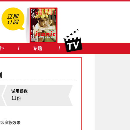
活
/
专题
/
列
试用份数
11份
后续底妆效果