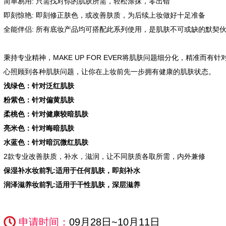
简单易用: 只需找对你的肌肤所需，轻松涂抹，零出错
即刻惊艳: 即刻修正肤色，或改善肤质，为后续上妆做好十足准备
全能伴侣: 所有底妆产品均可搭配此系列使用，是肌肤不可或缺的默契
秉持专业精神，MAKE UP FOR EVER将肌肤问题细分化，精准而
心照顾到各种肌肤问题，让你在上妆前先一步拥有健康的肌肤状态。
浅绿色：针对泛红肌肤
粉紫色：针对偏黄肌肤
柔桃色：针对健康较暗肌肤
亮米色：针对晦暗肌肤
水蓝色：针对暗沉微红肌肤
2款专业改善肤质，补水，滋润，让不同肤质各取所需，内外兼修
保湿补水妆前乳:适用于任何肌肤，即刻补水
润泽滋养妆前乳:适用于干性肌肤，深层滋养
申请时间：
09月28日~10月11日