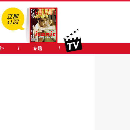
活
/
专题
/