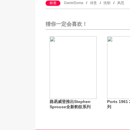
标签
DamirDoma
/
诗意
/
忧郁
/
风范
猜你一定会喜欢！
路易威登推出Stephen
Ports 196
Sprouse全新豹纹系列
列