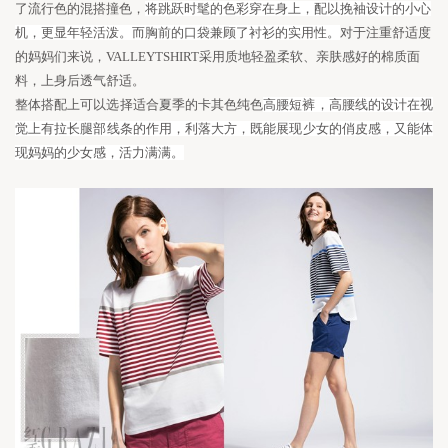
了流行色的混搭撞色，
将跳跃时髦的色彩穿在身上，配以挽袖设计的小心
机，更显年轻活泼。而胸前的口袋兼顾了衬衫的实用性。
对于注重舒适度
的妈妈们来说，
VALLEYTSHIRT采用质地轻盈柔软
、亲肤感好的棉质面
料
，上身后透气舒适。
整体搭配上可以选择适合夏季的卡其色纯色
高腰短裤
，
高腰
线
的
设计
在
视
觉
上有拉
长
腿部
线
条的作用
，
利落大方
，既能
展
现
少女的
俏皮感，又能
体
现妈妈
的
少女感
，活力满满。