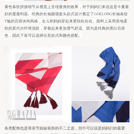
素色条纹拼接细节从视觉上呈现瘦身的效果，对于妈妈们来说这是今夏最
好的显瘦利器。经典的长袖圆领套头款式设计奠定了
GOELONG长袖条纹
T恤
的百搭休闲风格，女儿和妈妈穿起来更轻松自在。面料上采用质地柔
软的莫代尔纤维混纺，穿着起来更加透气舒适。因为是经典的黑白百搭
色，因此下装可以选择任意款式和颜色搭配。
各类配饰也是母亲节
姐妹装扮的
不二之选
，丝巾可以说是妈妈们的最爱