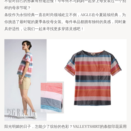
不会对自己的形象有丝毫怠慢
！
今年何不与妈妈一起
穿上
母女装过一个
别
样的
母亲节呢？
条纹作为永恒经典一直在时尚领域屹立不倒，
AIGLE在今夏延续经典，
为
你挑选了最
时髦的夏季条纹
母女装
。
每件单品都拥有独特的美感，同时兼
具舒适性，让我们
一起来
寻找更多穿搭灵感吧！
阳光明媚的日子，怎能少了缤纷的色彩？
VALLEYTSHIRT的条纹印花采用