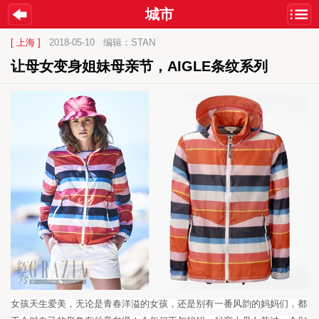
城市
[ 上海 ]
2018-05-10
编辑：STAN
让母女变身姐妹母亲节，AIGLE条纹系列
女孩天生爱美，
无论是
青春洋溢
的女孩
，
还是别有一番风韵的妈妈们
，
都