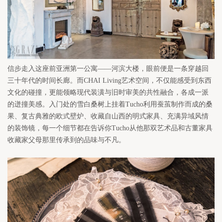
信步走入这座前亚洲第一公寓——河滨大楼，眼前便是一条穿越回
三十年代的时间长廊。而CHAI Living艺术空间，不仅能感受到东西
文化的碰撞，更能领略现代装潢与旧时审美的共性融合，各成一派
的迸撞美感。入门处的雪白桑树上挂着Tucho利用蚕茧制作而成的桑
果、复古典雅的欧式壁炉、收藏自山西的明式家具、充满异域风情
的装饰镜，每一个细节都在告诉你Tucho从他那双艺术品和古董家具
收藏家父母那里传承到的品味与不凡。