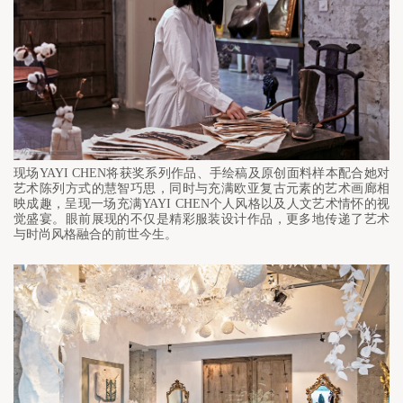
现场YAYI CHEN将获奖系列作品、手绘稿及原创面料样本配合她对
艺术陈列方式的慧智巧思，同时与充满欧亚复古元素的艺术画廊相
映成趣，呈现一场充满YAYI CHEN个人风格以及人文艺术情怀的视
觉盛宴。眼前展现的不仅是精彩服装设计作品，更多地传递了艺术
与时尚风格融合的前世今生。