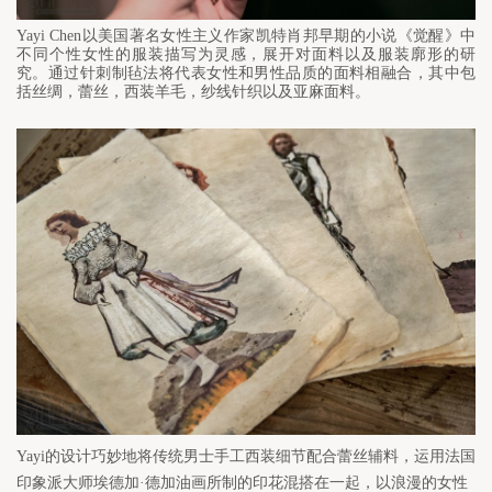
Yayi Chen
以美国著名女性主义作家凯特肖邦早期的小说《觉醒》中
不同个性女性的服装描写为灵感，展开对面料以及服装廓形的研
究。通过针刺制毡法将代表女性和男性品质的面料相融合，其中包
括丝绸，蕾丝，西装羊毛，纱线针织以及亚麻面料。
Yayi
的设计巧妙地将传统男士手工西装细节配合蕾丝辅料，运用法国
印象派大师埃德加·德加油画所制的印花混搭在一起，以浪漫的女性