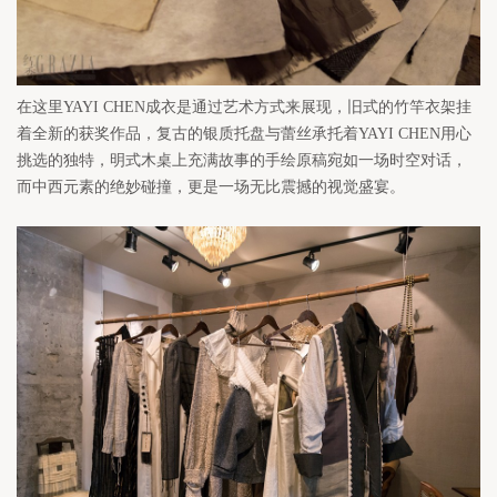
在这里YAYI CHEN成衣是通过艺术方式来展现，旧式的竹竿衣架挂
着全新的获奖作品，复古的银质托盘与蕾丝承托着YAYI CHEN用心
挑选的独特，明式木桌上充满故事的手绘原稿宛如一场时空对话，
而中西元素的绝妙碰撞，更是一场无比震撼的视觉盛宴。