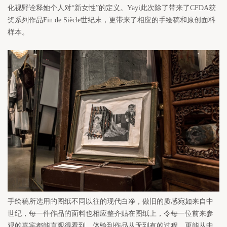
化视野诠释她个人对“新女性”的定义。Yayi此次除了带来了CFDA获
奖系列作品Fin de Siècle世纪末，更带来了相应的手绘稿和原创面料
样本。
手绘稿所选用的图纸不同以往的现代白净，做旧的质感宛如来自中
世纪，每一件作品的面料也相应整齐贴在图纸上，令每一位前来参
观的嘉宾都能直观得看到、体验到作品从无到有的过程，更能从中