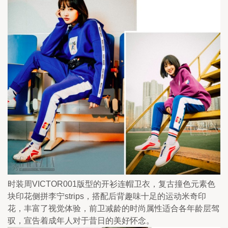
时装周VICTOR001版型的开衫连帽卫衣，复古撞色元素色
块印花侧拼李宁strips，搭配后背趣味十足的运动米奇印
花，丰富了视觉体验，前卫减龄的时尚属性适合各年龄层驾
驭，宣告着成年人对于昔日的美好怀念。