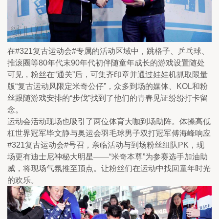
在#321复古运动会#专属的活动区域中，跳格子、乒乓球、
推滚圈等80年代末90年代初伴随童年成长的游戏设置随处
可见，粉丝在“通关”后，可集齐印章并通过娃娃机抓取限量
版“复古运动风限定米奇公仔”，众多到场的媒体、KOL和粉
丝跟随游戏安排的“步伐”找到了他们的青春见证纷纷打卡留
念。
运动会活动现场也吸引了两位体育大咖到场助阵。体操高低
杠世界冠军毕文静与奥运会羽毛球男子双打冠军傅海峰响应
#321复古运动会#号召，亲临活动与到场粉丝组队PK，现
场更有迪士尼神秘大明星——“米奇本尊”为参赛选手加油助
威，将现场气氛推至顶点。让粉丝们在运动中找回童年时光
的欢乐。