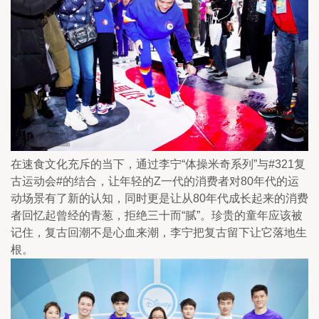
在速食文化充斥的当下，通过李宁“体操米奇系列”与#321复
古运动会#的结合，让年轻的Z一代的消费者对80年代的运
动场景有了新的认知，同时更是让从80年代成长起来的消费
者回忆起曾经的青葱，拒绝三十而“腻”。珍贵的童年应该被
记住，复古回潮不是心血来潮，李宁把复古留下让它落地生
根。