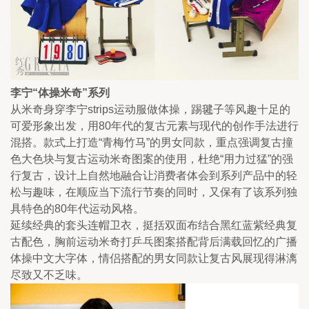
李宁“体操米奇”系列
从米奇身穿李宁strips运动服做体操，踢毽子等风趣十足的
可爱形象出发，用80年代的复古元素与现代的创作手法进行
混搭。款式上打造“青梅竹马”的男女同款，重点强调复古撞
色大色块与复古运动米奇图案的使用，杜绝“用力过猛”的强
行复古，设计上自然地融合让消费者体会到系列产品中的轻
松与趣味，在顺应当下流行节奏的同时，又保有了该系列独
具特色的80年代运动风格。
延续经典的套头连帽卫衣，挺括双面布结合黑红蓝紫经典复
古配色，胸前运动米奇打乒乓图案搭配背后满载回忆的广播
体操中文大字体，情侣搭配的男女同款让复古风展现得淋漓
尽致又不乏味。