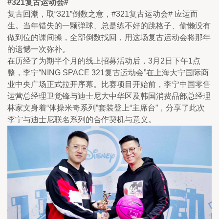
#321复古运动会#
复古回潮，取“321”倒数之意，#321复古运动会# 应运而
生。当年错失的一颗弹球、总是练不好的跳格子、偷懒没有
做到位的课间操，全部倒数找回，用这场复古运动会将那年
的遗憾一次弥补。 
在历经了为期半个月的线上招募活动后，3月2日下午1点
整，李宁“NING SPACE 321复古运动会”在上海大宁国际商
业中央广场正式拉开序幕。比赛项目开始前，李宁中国零售
运营总经理卫觉锋与迪士尼大中华区及韩国消费品部总经理
林家文身着“体操米奇系列”套装登上“主席台”，分享了此次
李宁与迪士尼联名系列的合作契机与意义。