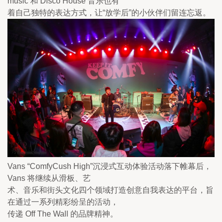
music 和 Disco House 音乐也有

着自己独特的表达方式，让“放学后”的小伙伴们留连忘返。 
Vans “ComfyCush High”沉浸式互动体验活动落下帷幕后，
Vans 将继续从滑板、艺

术、音乐和街头文化四个领域打造创意自我表达的平台，旨
在通过一系列精彩纷呈的活动，

传递 Off The Wall 的品牌精神。