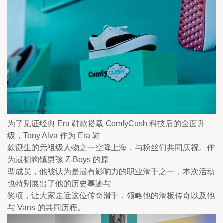
为了见证经典 Era 鞋款搭载 ComfyCush 科技后的全面升
级，Tony Alva 作为 Era 鞋

款诞生的元祖级人物之一空降上海，与粉丝们共同庆祝。作
为最初狗镇男孩 Z-Boys 的原

型成员，他被认为是最有影响力的职业滑手之一，本次活动
也特别展出了他的历史事迹与

奖项，让大家走近这位传奇滑手，领略他的滑板传奇以及他
与 Vans 的共同历程。