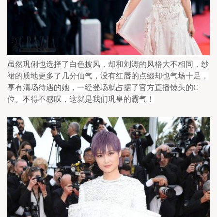
虽然巩俐也选择了白色披风，却和刘涛的风格大不相同，纱
裙的质地更多了几分仙气，没有红唇的点缀却也气场十足，
享有清场待遇的她，一经登场就占据了官方直播镜头的C
位。不得不感叹，这就是我们巩皇的霸气！