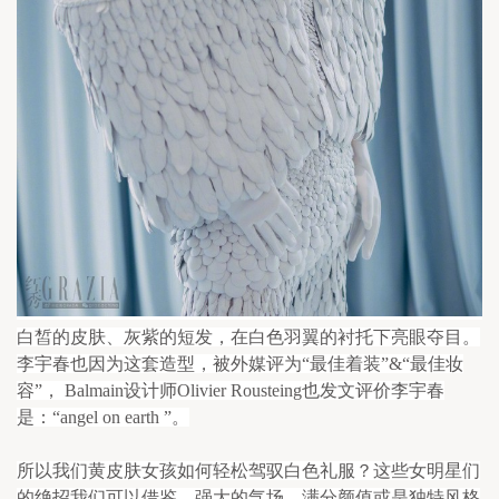
白皙的皮肤、灰紫的短发，在白色羽翼的衬托下亮眼夺目。
李宇春也因为这套造型，被外媒评为“
最佳
着装”&“
最佳
妆
容”， Balmain设计师Olivier Rousteing也发文评价
李宇春
是：“angel on earth ”。
所以我们黄皮肤女孩如何轻松驾驭白色礼服？这些女明星们
的绝招我们可以借鉴，强大的气场、满分颜值或是独特风格