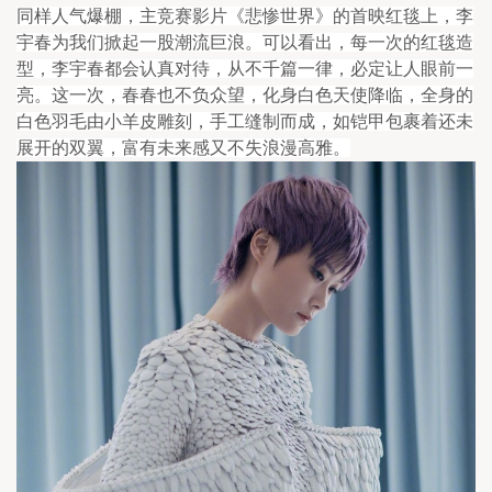
同样人气爆棚，主竞赛影片《悲惨世界》的首映红毯上，李
宇春为我们掀起一股潮流巨浪。可以看出，每一次的红毯造
型，李宇春都会认真对待，从不千篇一律，必定让人眼前一
亮。这一次，春春也不负众望，化身白色天使降临，全身的
白色羽毛由小羊皮雕刻，手工缝制而成，如铠甲包裹着还未
展开的双翼，富有未来感又不失浪漫高雅。