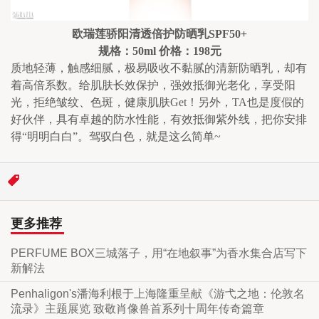
欧瑞莲骄阳清透倍护防晒乳SPF50+
规格：50ml 价格：198元
质地轻薄，触感细腻，极易吸收不黏腻的清新防晒乳，却有
着高倍系数。给肌肤长效保护，强效抵御光老化，享受阳
光，拒绝皱纹、色斑，健康肌肤Get！另外，TA也是度假的
好伙伴，具有卓越的防水性能，有效抵御紫外线，把你安排
得“明明白白”。驾驭白色，就是这么简单~
更多推荐
PERFUME BOX三城落子，用“在地叙事”为香水集合店写下
新解法
Penhaligon's潘海利根于上海隆重呈献《游弋之地：伦敦名
流录》主题展览 致敬肖像兽首系列十周年传奇篇章