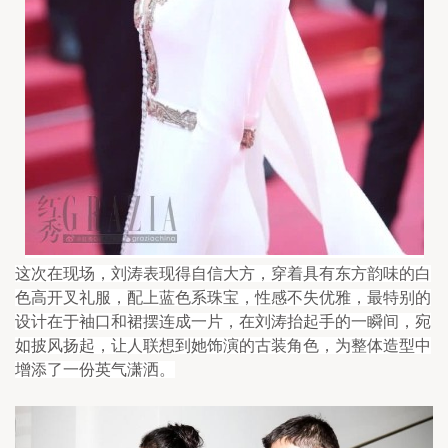
这次在现场，刘涛表现得自信大方，穿着具有东方韵味的白
色高开叉礼服，配上蓝色系珠宝，性感不失优雅，最特别的
设计在于袖口和裙摆连成一片，在刘涛抬起手的一瞬间，宛
如披风扬起，让人联想到她饰演的古装角色，为整体造型中
增添了一份英气潇洒。