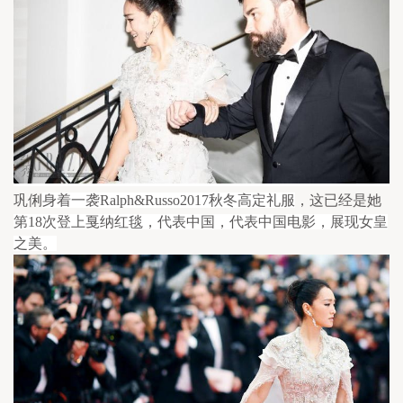
巩俐
身着一袭Ralph&Russo2017秋冬高定礼服
，这已经是她
第18次登上戛纳红毯，代表中国，代表中国电影，展现女皇
之美。