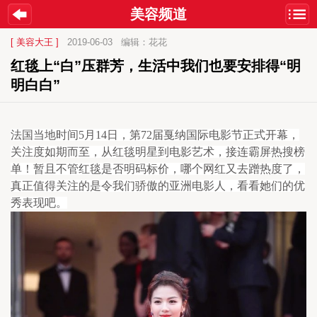
美容频道
[ 美容大王 ]
2019-06-03
编辑：花花
红毯上“白”压群芳，生活中我们也要安排得“明
明白白”
法国当地时间5月14日，第72届戛纳国际电影节正式开幕，
关注度如期而至，从红毯明星到电影艺术，接连霸屏热搜榜
单！暂且不管红毯是否明码标价，哪个网红又去蹭热度了，
真正值得关注的是令我们骄傲的亚洲电影人，看看她们的优
秀表现吧。