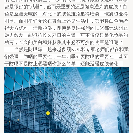
都是很好的“武器”，然而最重要的还是健康透亮的皮肤！白
色是圣洁无暇的，对比下的肤色难免显得暗淡，瑕疵也变得
明显。而明星们无论在舞台上还是生活中，都能将白色演绎
得大方优雅、清新脱俗，即使是戛纳强烈的阳光都无法阻止
魅力散发！能抵抗长久烈日的白皙，可不仅仅只是化妆品的
功劳，长久的美白和好肤质其中必不可少的功臣是谁呢？
——当然是防晒霜！越来越多额KOL和专家老师们都在和我
们强调，防晒的重要性，一年四季都要防晒的重要性，甚至
于防晒不是防止晒黑晒伤那么简单，还能延缓皮肤老化！