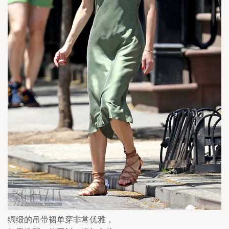
绸缎的吊带裙单穿非常优雅，