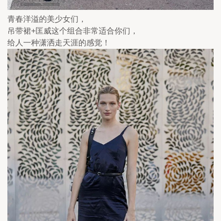
青春洋溢的美少女们，
吊带裙+匡威这个组合非常适合你们，
给人一种潇洒走天涯的感觉！