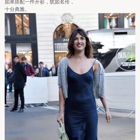
如果搭配一件开衫，犹如名伶，
十分典雅。