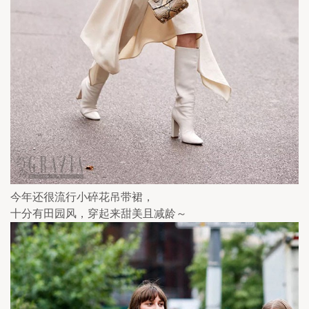
今年还很流行小碎花吊带裙，
十分有田园风，穿起来甜美且减龄～