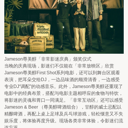
Jameson尊美醇「非常影迷庆典」颁奖仪式
当晚的庆典现场，影迷们不仅能在「非常放映区」欣赏
Jameson尊美醇First Shot系列电影，还可以到舞台区观看
表演，把耳朵交给DJ，一边品味酒的顺滑清香，一边感受
专业DJ“调配”的动感音乐。此外，Jameson尊美醇还重现了
电影中的经典布景，搭配与电影主题相呼应的食物与特饮，
将影迷的灵魂和胃口一同满足。「非常互动区」还可以感受
Jameson & Beer （尊美醇啤酒组合），甘醇的威士忌配以
精酿啤酒，再配上桌上足球及兵乓球游戏，轻松惬意又不失
娱乐度，将体验再度升级。现场各类非常体验，令影迷们流
连忘返。