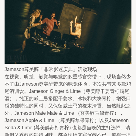
Jameson尊美醇「非常影迷庆典」活动现场
在视觉、听觉、触觉与嗅觉的多重感官交错下，现场当然少
不了由Jameson尊美醇带来的味觉体验，本次共带来多款鸡
尾酒调饮。Jameson Ginger & Lime（尊美醇干姜青柠鸡尾
酒），纯正的威士忌搭配干姜水、冰块和大块青柠，增强口
感的独特性的同时，又保留威士忌的橡木清香。当然除此之
外，Jameson Mate Mate & Lime （尊美醇马黛青柠），
Jameson Apple & Lime （尊美醇苹果青柠）以及Jameson 
Soda & Lime (尊美醇苏打青柠) 也都是当晚的主打选择。清
新但又香醇的独特回味，都令现场来宾沉醉不已。值得一提