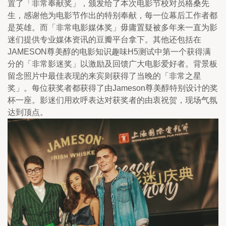
置了「非常奉献奖」，颁发给了本次电影节校对员格桑先
生，感谢他为电影节作出的特别奉献，每一位幕后工作者都
是英雄。而「非常电影媒体奖」毋庸置疑被多年来一直为影
迷们提供专业媒体资讯的豆瓣平台拿下。其他还包括在
JAMESON尊美醇的电影知识趣味H5测试中第一个获得满
分的「非常影迷奖」以激励及回馈广大电影爱好者。背景板
留念照片中最佳表现的来宾则获得了当晚的「非常之星
奖」。每位获奖者都获得了由Jameson尊美醇特别设计的奖
杯一座。影迷们用欢呼表达对获奖者的由衷祝贺，现场气氛
达到顶点。