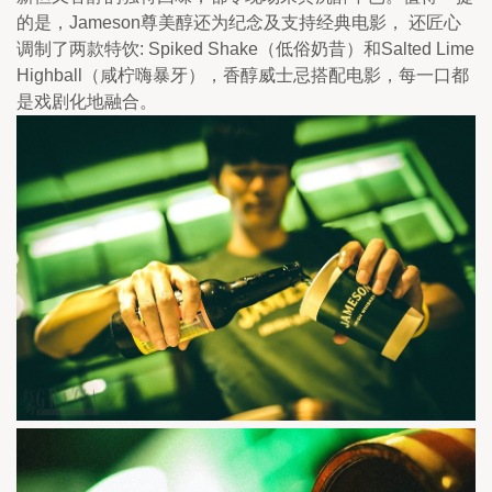
的是，Jameson尊美醇还为纪念及支持经典电影， 还匠心
调制了两款特饮: Spiked Shake（低俗奶昔）和Salted Lime 
Highball（咸柠嗨暴牙），香醇威士忌搭配电影，每一口都
是戏剧化地融合。