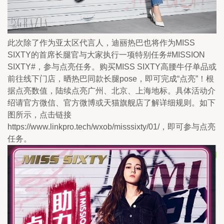
此次除了作为亚太区代言人，迪丽热巴也将作为MISS 
SIXTY的首席长腿官与大家执行一项特别任务#MISSION 
SIXTY#，参与点亮任务。购买MISS SIXTY高腰牛仔单品或
前往线下门店，晒热巴同款长腿pose，即可完成“点亮”！根
据点亮数值，陆续点亮广州、北京、上海地标。具体活动介
绍请官方微信、官方微博或天猫旗舰店了解详细规则。如下
图所示，点击链接
https://www.linkpro.tech/wxob/misssixty/01/，即可参与点亮
任务。