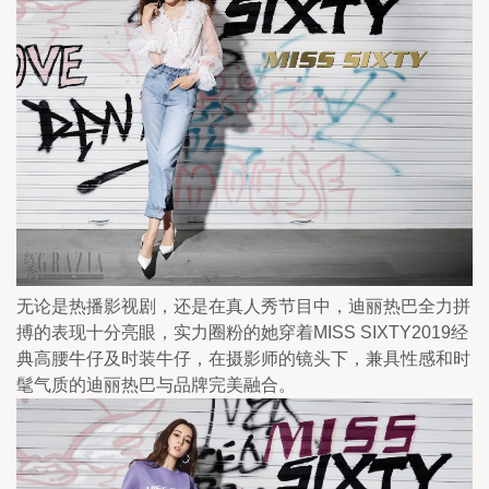
无论是热播影视剧，还是在真人秀节目中，迪丽热巴全力拼
搏的表现十分亮眼，实力圈粉的她穿着MISS SIXTY2019经
典高腰牛仔及时装牛仔，在摄影师的镜头下，兼具性感和时
髦气质的迪丽热巴与品牌完美融合。