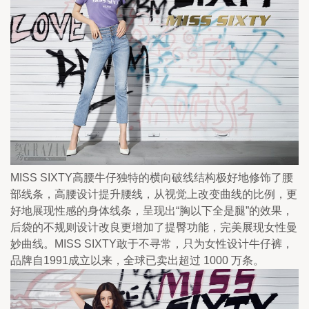
MISS SIXTY高腰牛仔独特的横向破线结构极好地修饰了腰
部线条，高腰设计提升腰线，从视觉上改变曲线的比例，更
好地展现性感的身体线条，呈现出“胸以下全是腿”的效果，
后袋的不规则设计改良更增加了提臀功能，完美展现女性曼
妙曲线。MISS SIXTY敢于不寻常，只为女性设计牛仔裤，
品牌自1991成立以来，全球已卖出超过 1000 万条。