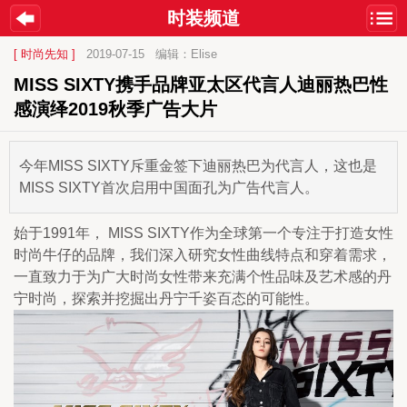
时装频道
[ 时尚先知 ]
2019-07-15
编辑：Elise
MISS SIXTY携手品牌亚太区代言人迪丽热巴性
感演绎2019秋季广告大片
今年MISS SIXTY斥重金签下迪丽热巴为代言人，这也是
MISS SIXTY首次启用中国面孔为广告代言人。
始于1991年， MISS SIXTY作为全球第一个专注于打造女性
时尚牛仔的品牌，我们深入研究女性曲线特点和穿着需求，
一直致力于为广大时尚女性带来充满个性品味及艺术感的丹
宁时尚，探索并挖掘出丹宁千姿百态的可能性。