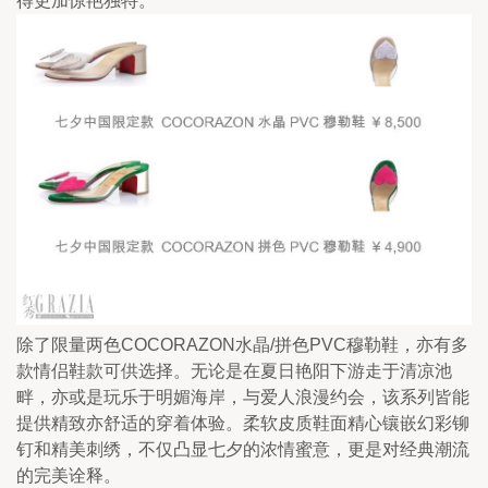
得更加惊艳独特。
除了限量两色COCORAZON水晶/拼色PVC穆勒鞋，亦有多
款情侣鞋款可供选择。无论是在夏日艳阳下游走于清凉池
畔，亦或是玩乐于明媚海岸，与爱人浪漫约会，该系列皆能
提供精致亦舒适的穿着体验。柔软皮质鞋面精心镶嵌幻彩铆
钉和精美刺绣，不仅凸显七夕的浓情蜜意，更是对经典潮流
的完美诠释。 