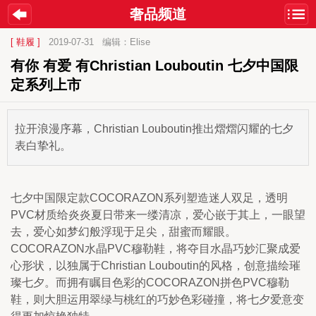
奢品频道
[ 鞋履 ]
2019-07-31
编辑：Elise
有你 有爱 有Christian Louboutin 七夕中国限
定系列上市
拉开浪漫序幕，Christian Louboutin推出熠熠闪耀的七夕
表白挚礼。
七夕中国限定款COCORAZON系列塑造迷人双足，透明
PVC材质给炎炎夏日带来一缕清凉，爱心嵌于其上，一眼望
去，爱心如梦幻般浮现于足尖，甜蜜而耀眼。
COCORAZON水晶PVC穆勒鞋，将夺目水晶巧妙汇聚成爱
心形状，以独属于Christian Louboutin的风格，创意描绘璀
璨七夕。而拥有瞩目色彩的COCORAZON拼色PVC穆勒
鞋，则大胆运用翠绿与桃红的巧妙色彩碰撞，将七夕爱意变