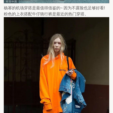
杨幂的机场穿搭是最值得借鉴的~ 因为不露脸也足够好看! 
粉色的上衣搭配牛仔骑行裤是最近的热门穿搭。