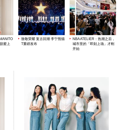
ANITO
致敬荣耀 复古回潮 李宁熊猫
NBA ATELIER：热潮之后，
列甜蜜上
T重磅发布
城市里的「即刻上场」才刚
开始