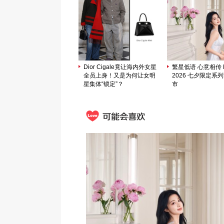
Dior Cigale竟让海内外女星
繁星低语 心意相传 M
全员上身！又是为何让女明
2026 七夕限定系
星集体“锁定”？
市