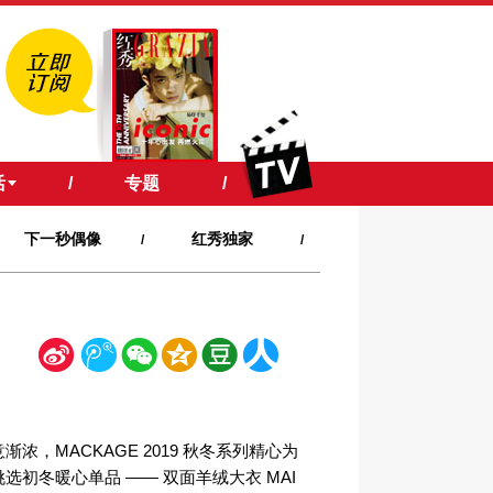
活
/
专题
/
下一秒偶像
红秀独家
/
/
新
腾
微
空
豆
人
浪
讯
信
间
瓣
人网
渐浓，MACKAGE 2019 秋冬系列精心为
挑选初冬暖心单品 —— 双面羊绒大衣 MAI