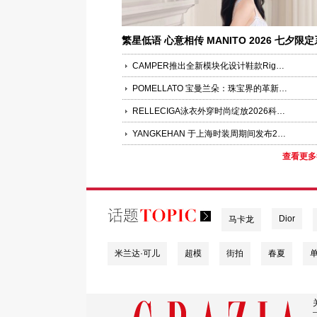
繁星低语 心意相传 MANITO 2026 七夕限定
列甜蜜上市
CAMPER推出全新模块化设计鞋款Right Niko系列
POMELLATO 宝曼兰朵：珠宝界的革新先锋”巴黎展览即将启幕
RELLECIGA泳衣外穿时尚绽放2026科切拉音乐节
YANGKEHAN 于上海时装周期间发布2026秋冬系列 ——浮生梦（In the mood of reverie）
查看更多
Dior
马卡龙
米兰达·可儿
超模
街拍
春夏