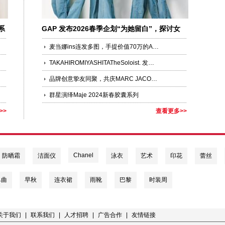
系
GAP 发布2026春季企划“为她留白”，探讨女
性的自我表达和成长
麦当娜ins连发多图，手提价值70万的AUPEN与LVMH联名包袋
TAKAHIROMIYASHITATheSoloist. 发布 2025 秋冬系列 “THE BLACK-AND-WHITE REALISM”
品牌创意挚友同聚，共庆MARC JACOBS 40周年
群星演绎Maje 2024新春胶囊系列
>>
查看更多>>
Chanel
防晒霜
洁面仪
泳衣
艺术
印花
蕾丝
单曲
早秋
连衣裙
雨靴
巴黎
时装周
关于我们
|
联系我们
|
人才招聘
|
广告合作
|
友情链接