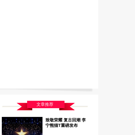
文章推荐
致敬荣耀 复古回潮 李
宁熊猫T重磅发布