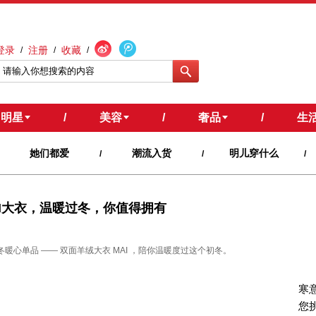
登录
注册
收藏
/
/
/
明星
/
美容
/
奢品
/
生
她们都爱
潮流入货
明儿穿什么
/
/
/
AI大衣，温暖过冬，你值得拥有
初冬暖心单品 —— 双面羊绒大衣 MAI ，陪你温暖度过这个初冬。
寒意
您