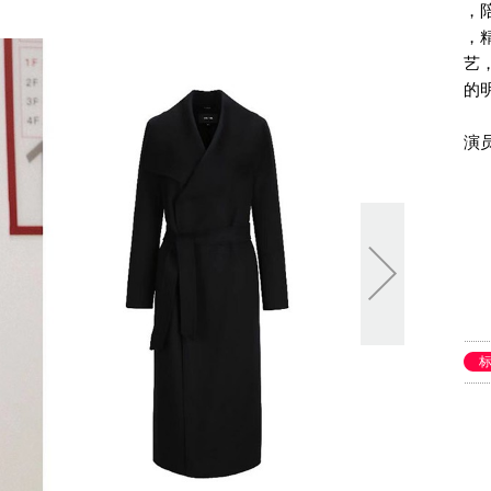
，
，
艺
的
演员