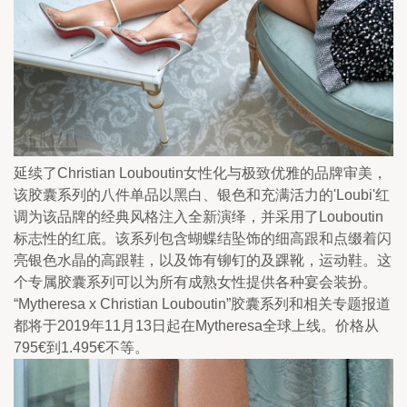
延续了Christian Louboutin女性化与极致优雅的品牌审美，
该胶囊系列的八件单品以黑白、银色和充满活力的'Loubi'红
调为该品牌的经典风格注入全新演绎，并采用了Louboutin
标志性的红底。该系列包含蝴蝶结坠饰的细高跟和点缀着闪
亮银色水晶的高跟鞋，以及饰有铆钉的及踝靴，运动鞋。这
个专属胶囊系列可以为所有成熟女性提供各种宴会装扮。
“Mytheresa x Christian Louboutin”胶囊系列和相关专题报道
都将于2019年11月13日起在Mytheresa全球上线。价格从
795€到1.495€不等。