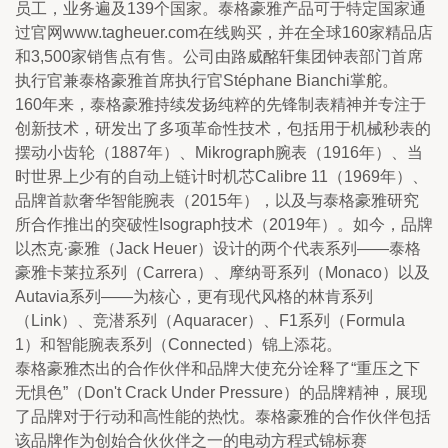
员工，业务遍及139个国家。泰格豪雅产品可于特定国家通
过官网www.tagheuer.com在线购买，并在全球160家精品店
和3,500家销售点有售。公司由路威酩轩集团钟表部门首席
执行官兼泰格豪雅首席执行官Stéphane Bianchi掌舵。
160年来，泰格豪雅持续发扬纯粹的先锋制表精神并专注于
创新技术，研发出了多项革命性技术，包括用于机械秒表的
摆动小齿轮（1887年）、Mikrograph腕表（1916年）、当
时世界上少有的自动上链计时机芯Calibre 11（1969年）、
品牌首款奢华智能腕表（2015年），以及与泰格豪雅研究
所合作推出的突破性Isograph技术（2019年）。如今，品牌
以杰克·豪雅（Jack Heuer）设计的两个代表系列——泰格
豪雅卡莱拉系列（Carrera）、摩纳哥系列（Monaco）以及
Autavia系列——为核心，更有现代风格的林肯系列
（Link）、竞潜系列（Aquaracer）、F1系列（Formula 
1）和智能腕表系列（Connected）锦上添花。
泰格豪雅杰出的合作伙伴和品牌大使充分诠释了“重压之下
无惧色”（Don't Crack Under Pressure）的品牌精神，展现
了品牌对于行动和高性能的热忱。泰格豪雅的合作伙伴包括
该品牌作为创始合伙伙伴之一的电动方程式锦标赛