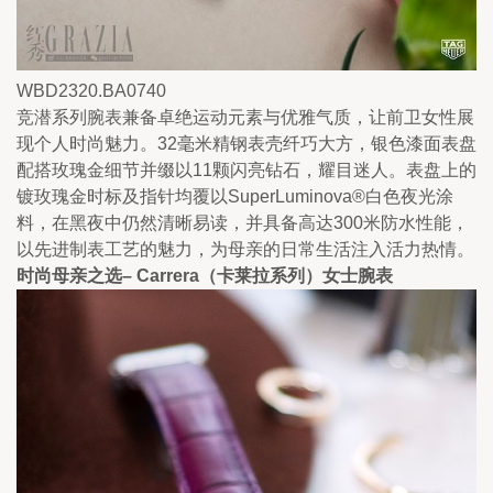
WBD2320.BA0740
竞潜系列腕表兼备卓绝运动元素与优雅气质，让前卫女性展
现个人时尚魅力。32毫米精钢表壳纤巧大方，银色漆面表盘
配搭玫瑰金细节并缀以11颗闪亮钻石，耀目迷人。表盘上的
镀玫瑰金时标及指针均覆以SuperLuminova®白色夜光涂
料，在黑夜中仍然清晰易读，并具备高达300米防水性能，
以先进制表工艺的魅力，为母亲的日常生活注入活力热情。
时尚母亲之选– Carrera（卡莱拉系列）女士腕表