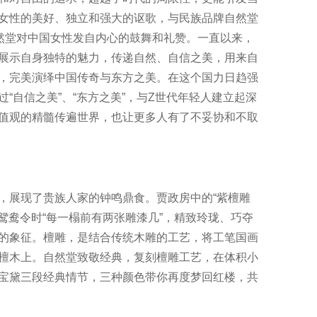
女性的美好、独立和强大的讴歌，与民族品牌自然堂
自然堂对中国女性发自内心的鼓舞和礼赞。一直以来，
展示自身独特的魅力，传递自然、自信之美，用来自
，完美演绎中国传奇与东方之美。在这个国力日趋强
“自信之美”、“东方之美”，与Z世代年轻人建立起深
值观的精髓传遍世界，也让更多人有了不妥协和不取
展现了贵族人家的钟鸣鼎食。贾政房中的“紫檀雕
行鸳鸯令时“每一榻前有两张雕漆几”，精致玲珑、巧夺
的象征。檀雕，是结合传统木雕的工艺，将工笔国画
檀木上。自然堂致敬经典，复刻檀雕工艺，在体积小
宝黛三段经典情节，三种颜色带你再度梦回红楼，共