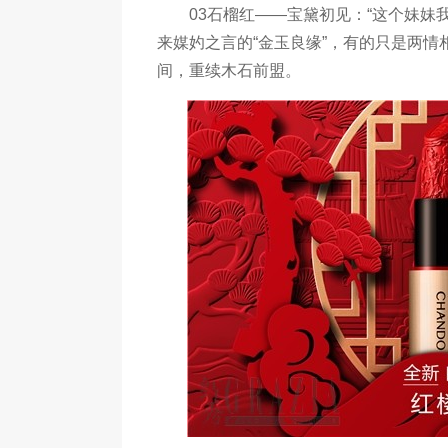
03石榴红——宝黛初见：“这个妹妹我
来媒妁之言的“金玉良缘”，有的只是两情
间，重续木石前盟。