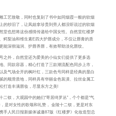
工艺致敬，同时也复刻了书中如同烟霞一般的软烟
上的纱旧了，让凤姐拿珍贵到旁人都没听说过的软烟
然堂也想将这份感情传递给中国女性。自然堂红楼梦
、鳄梨油和维生素E四大护唇成分，不仅让唇膏的质
更能深彻滋润、护唇养唇，有效帮助淡化唇纹。
之外，自然堂还为爱美的小仙女们提供了更多选
地、同款容器，精心打造了三款潮流配色同步上市，
以及气场全开的枫叶红，三款色号同样是经典的显白
腻的顺滑质地，同样具有华丽金色装潢、拉丝金属工
松打造丰满唇妆，尽显东方之美!
钗，大观园中的她们“寄居绮罗丛”，个个都是“气
楼，是对女性的歌颂和礼赞， 金陵十二钗，更是对东
携手人民日报新媒体诚邀87版《红楼梦》化妆造型总