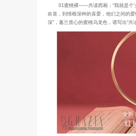
01蜜桃裸——共读西厢：“我就是个‘多
欢喜，到情根深种的喜爱，他们之间的爱情
深”，蕙兰质心的蜜桃乌龙色，谱写出“共