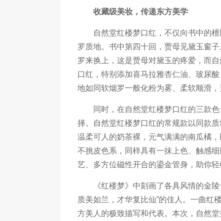
收藏级美妆，传递东方美学
自然堂红楼梦口红，不仅向书中的檀雕
罗质地。书中第四十回，贾母见黛玉窗子
罗来换上，这是贾母对黛玉的疼爱，而自
口红，特别添加喜马拉雅杏仁油、玻尿酸
地如同软烟罗一般化粉为雾、柔软顺滑，
同时，在自然堂红楼梦口红的三款色号
择。自然堂红楼梦口红的常规款以同款质
温柔可人的奶茶裸，元气满满的南瓜橘，
不挑皮色系，同样具有一抹上色、触感细
艺、多方位磁性开合的鎏金管身，助你轻
《红楼梦》中刻画了各具风情的金陵十二
质美如兰，才华复比仙”的佳人。一曲红
方美人的极致描写和代表。本次，自然堂