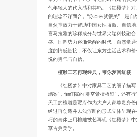
代年轻人的代入感和共鸣。《红楼梦》对
的理念不谋而合。“你本来就很美”，是
自然堂致力于帮助中国女性骄傲、自信地
喜马拉雅的珍稀成分与世界尖端科技融合
盛、国潮势力逐渐觉醒的时代，自然堂通过
度的情感链接，不仅让东方生活艺术和价
悦的勇气与自信。
檀雕工艺再现经典，带你梦回红楼
《红楼梦》中对家具工艺的细节描写，
螭案”，怡红院的“雕空紫檀板壁”，还有
天工的檀雕是贾府作为大户人家尊贵身份
经过再创造并以浅浮雕的形式立体呈现在
巧的膏体上用檀雕技艺再现《红楼梦》中
享古典美学。