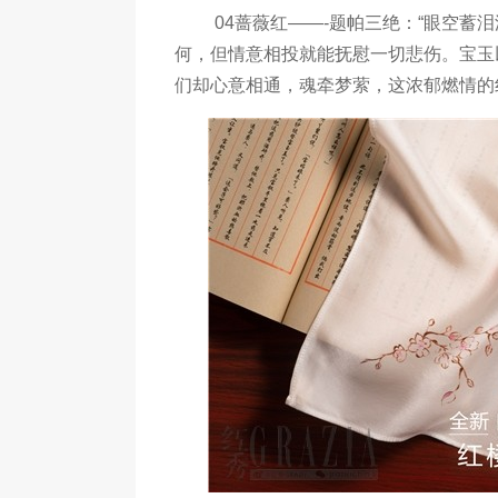
04蔷薇红——-题帕三绝：“眼空蓄泪
何，但情意相投就能抚慰一切悲伤。宝玉
们却心意相通，魂牵梦萦，这浓郁燃情的