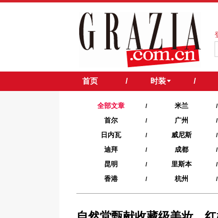
首页
/
时装
/
全部文章
米兰
/
/
首尔
广州
/
/
日内瓦
威尼斯
/
/
迪拜
成都
/
/
昆明
里斯本
/
/
香港
杭州
/
/
自然堂甄献收藏级美妆，红