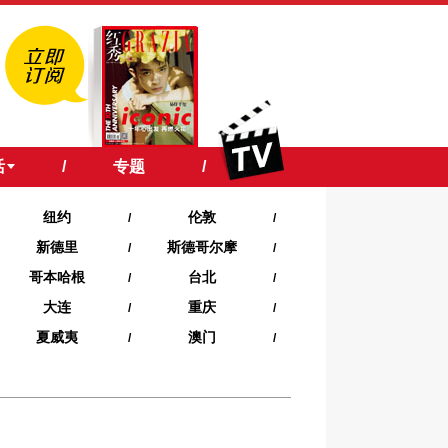
活
/
专题
/
纽约
伦敦
/
/
新德里
斯德哥尔摩
/
/
哥本哈根
台北
/
/
大连
重庆
/
/
夏威夷‍
澳门
/
/