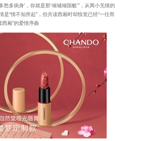
愁多病身’，你就是那‘倾城倾国貌’”，从两小无猜的
是“情不知所起”，但共读西厢时却惊觉已经“一往而
读西厢”的爱情序曲