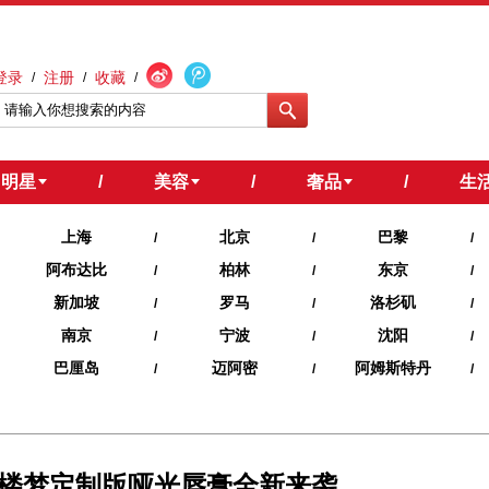
登录
注册
收藏
/
/
/
明星
/
美容
/
奢品
/
生
上海
北京
巴黎
/
/
/
阿布达比
柏林
东京
/
/
/
新加坡
罗马
洛杉矶
/
/
/
南京
宁波
沈阳
/
/
/
巴厘岛
迈阿密
阿姆斯特丹
/
/
/
楼梦定制版哑光唇膏全新来袭