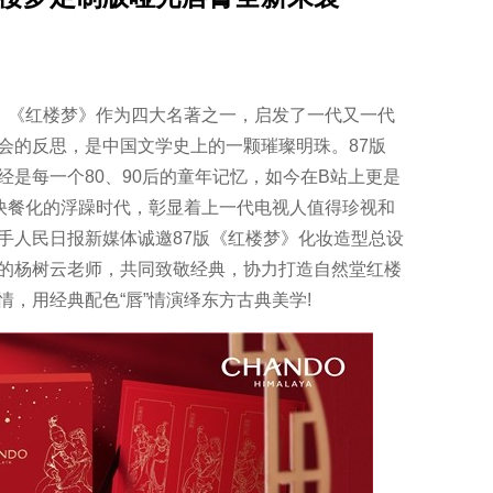
”。《红楼梦》作为四大名著之一，启发了一代又一代
会的反思，是中国文学史上的一颗璀璨明珠。87版
是每一个80、90后的童年记忆，如今在B站上更是
快餐化的浮躁时代，彰显着上一代电视人值得珍视和
手人民日报新媒体诚邀87版《红楼梦》化妆造型总设
的杨树云老师，共同致敬经典，协力打造自然堂红楼
，用经典配色“唇”情演绎东方古典美学!