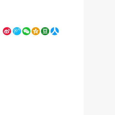
新
腾
微
空
豆
人
浪
讯
信
间
瓣
人网