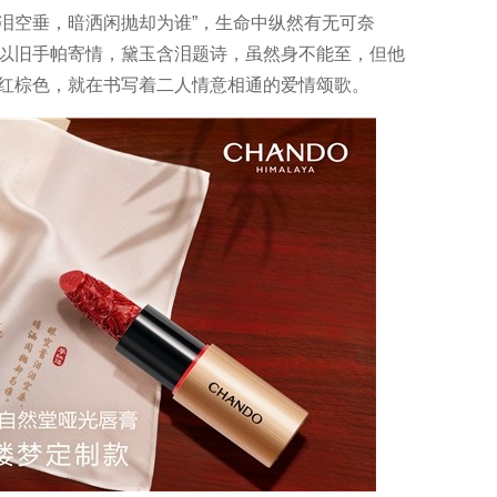
泪空垂，暗洒闲抛却为谁”，生命中纵然有无可奈
以旧手帕寄情，黛玉含泪题诗，虽然身不能至，但他
红棕色，就在书写着二人情意相通的爱情颂歌。