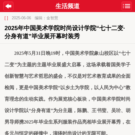
生活频道
[ ]
2025-06-06
编辑：金智慧
2025年中国美术学院时尚设计学院“七十二变·
分身有道”毕业展开幕时装秀
2025年
5
月
31
日晚
19时，中国美术学院象山校区
以
“七十
二变”为主题的
主题毕业展盛大启幕，
这场承载着国美学子
创新智慧与艺术哲思的盛会，不仅是对艺术教育成果的全面
检阅，更是中国美术学院
“以乡土为学院，以人民为中心”教
育理念的生动实践。作为展览核心板块，中国美术学院时尚
设计学院以“分身有道”为分主题
，陈鹏、王书莹、吴玠、胡
男导师
携
2025年毕业生
系列服装作品亮相
毕业展开幕秀
，在
多元与恒定的碰撞中，演绎时尚设计的无限可能
。