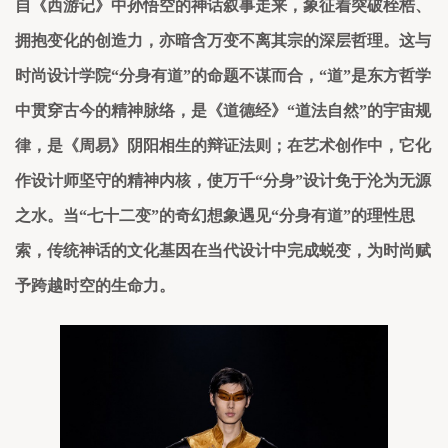
自《西游记》中孙悟空的神话叙事走来，象征着突破桎梏、
拥抱变化的创造力，亦暗含万变不离其宗的深层哲理。这与
时尚设计学院“分身有道”的命题不谋而合
，
“道”是东方哲学
中贯穿古今的精神脉络
，
是《道德经》
“道法自然”的宇宙规
律，是《周易》阴阳相生的辩证法则；在艺术创作中，它化
作设计师坚守的精神内核，使万千“分身”设计免于沦为无源
之水。当“七十二变”的奇幻想象遇见“分身有道”的理性思
索，传统神话的文化基因在当代设计中完成蜕变，为时尚赋
予跨越时空的生命力。