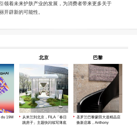
引领着未来护肤产业的发展，为消费者带来更多关于
丽开辟新的可能性。
北京
巴黎
 du 19M
从米兰到北京，FILA「春日
圣罗兰巴黎蒙田大道精品店
跳房子」主题快闪续写薄底
焕新启幕，Anthony
鞋轻盈美学
Vaccarello 以建筑美学诠释
品牌精髓