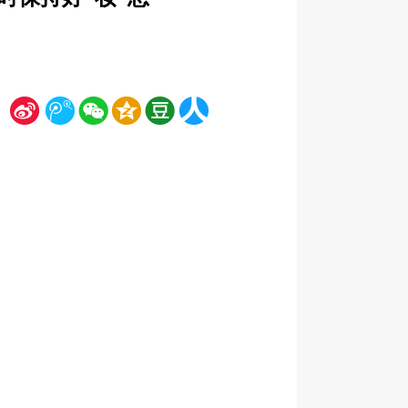
新
腾
微
空
豆
人
浪
讯
信
间
瓣
人网