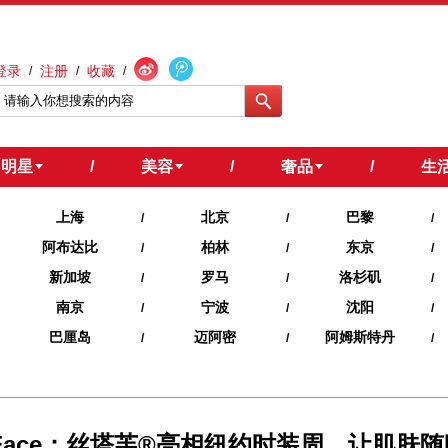
登录
注册
收藏
/
/
/
明星
/
美容
/
奢品
/
生
上海
北京
巴黎
/
/
/
阿布达比
柏林
东京
/
/
/
新加坡
罗马
洛杉矶
/
/
/
南京
宁波
沈阳
/
/
/
巴厘岛
迈阿密
阿姆斯特丹
/
/
/
We Do Face：丝塔芙®亮相纽约时装周，让肌