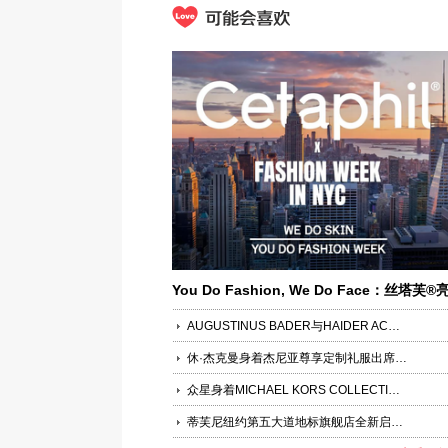
You Do Fashion, We Do Face：丝塔芙®
相纽约时装周，让肌肤随时保持好“妆”态
AUGUSTINUS BADER与HAIDER ACKERMANN推出联名限量合作
休·杰克曼身着杰尼亚尊享定制礼服出席于纽约举行的2023 MET GALA庆典
众星身着MICHAEL KORS COLLECTION定制礼服闪耀2023 MET GALA红毯及派对
蒂芙尼纽约第五大道地标旗舰店全新启幕 品牌大使盖尔·加朵现身揭幕剪彩仪式