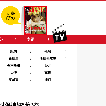
活
/
专题
/
纽约
伦敦
/
/
新德里
斯德哥尔摩
/
/
哥本哈根
台北
/
/
大连
重庆
/
/
夏威夷‍
澳门
/
/
肤随时保持好“妆”态