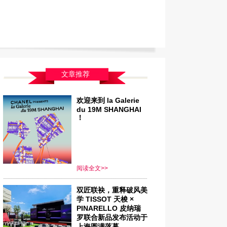
文章推荐
欢迎来到 la Galerie
du 19M SHANGHAI
！
阅读全文>>
双匠联袂，重释破风美
学 TISSOT 天梭 ×
PINARELLO 皮纳瑞
罗联合新品发布活动于
上海圆满落幕