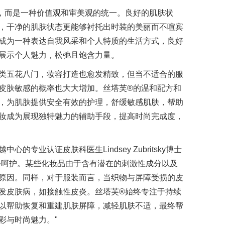
，而是一种价值观和审美观的统一。良好的肌肤状
，干净的肌肤状态更能够衬托出时装的美丽而不喧宾
成为一种表达自我风采和个人特质的生活方式，良好
展示个人魅力，松弛且饱含力量。
类五花八门，妆容打造也愈发精致，但当不适合的服
皮肤敏感的概率也大大增加。丝塔芙®的温和配方和
，为肌肤提供安全有效的护理，舒缓敏感肌肤，帮助
妆成为展现独特魅力的辅助手段，提高时尚完成度，
专业认证皮肤科医生Lindsey Zubritsky博士
外呵护。某些化妆品由于含有潜在的刺激性成分以及
原因。同样，对于服装而言，当织物与屏障受损的皮
发皮肤病，如接触性皮炎。丝塔芙®始终专注于持续
以帮助恢复和重建肌肤屏障，减轻肌肤不适，最终帮
彩与时尚魅力。"