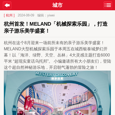
城市
[ 杭州 ]
2024-08-09
编辑：yiwei
杭州首发！MELAND「机械探索乐园」，打造
亲子游乐美学盛宴！
杭州在这个8月迎来一场前所未有的亲子游乐美学盛宴！
MELAND大型机械探索乐园于本周五在城西银泰城梦幻开
幕！以「海洋、绿野、天空、丛林」4大灵感主题打造6000
平米 “超现实童话乌托邦”。 小编邀请所有大小朋友们，登陆
这个超自然神秘游乐地，开启朝气蓬勃的冒险之旅！