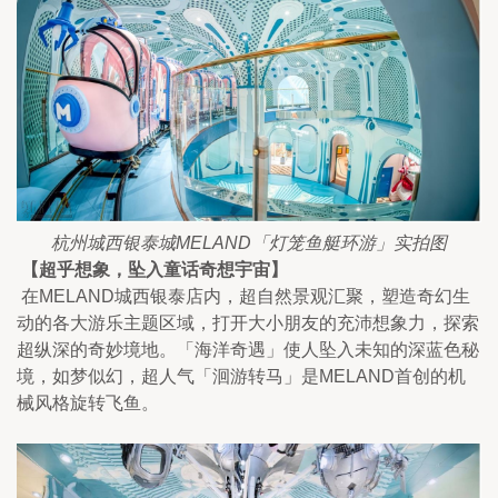
杭州城西银泰城MELAND「灯笼鱼艇环游」实拍图
【超乎想象，坠入童话奇想宇宙】
 在MELAND城西银泰店内，超自然景观汇聚，塑造奇幻生
动的各大游乐主题区域，打开大小朋友的充沛想象力，探索
超纵深的奇妙境地。「海洋奇遇」使人坠入未知的深蓝色秘
境，如梦似幻，超人气「洄游转马」是MELAND首创的机
械风格旋转飞鱼。