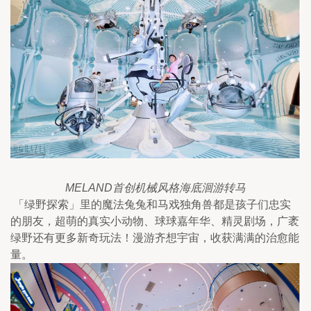
MELAND首创机械风格海底洄游转马
「绿野探索」里的魔法兔兔和马戏独角兽都是孩子们忠实
的朋友，超萌的真实小动物、球球嘉年华、精灵剧场，广袤
绿野还有更多新奇玩法！漫游齐想宇宙，收获满满的治愈能
量。