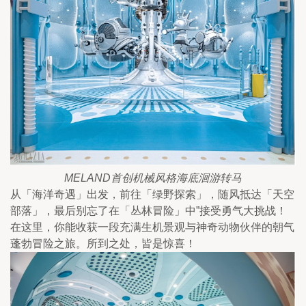
MELAND首创机械风格海底洄游转马
从「海洋奇遇」出发，前往「绿野探索」，随风抵达「天空
部落」，最后别忘了在「丛林冒险」中”接受勇气大挑战！
在这里，你能收获一段充满生机景观与神奇动物伙伴的朝气
蓬勃冒险之旅。所到之处，皆是惊喜！