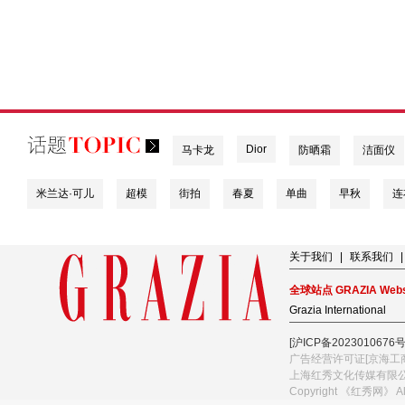
Dior
马卡龙
防晒霜
洁面仪
米兰达·可儿
超模
街拍
春夏
单曲
早秋
连
关于我们
|
联系我们
|
全球站点 GRAZIA Webs
Grazia International
[沪ICP备2023010676号
广告经营许可证[京海工商
上海红秀文化传媒有限
Copyright 《红秀网》 A