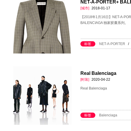
NET-A-PORTER+ BA
[城市]
2018-01-17
【2018年1月16日】NET-A-PO
BALENCIAGA 独家胶囊系列。
标签
NET-A-PORTER
/
Real Balenciaga
[时装]
2020-04-22
Real Balenciaga
标签
Balenciaga