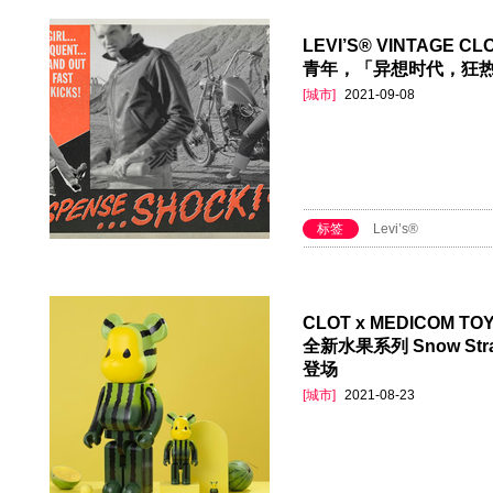
LEVI’S® VINTAGE 
青年，「异想时代，狂
[城市]
2021-09-08
标签
Levi’s®
CLOT x MEDICOM TO
全新水果系列 Snow Straw
登场
[城市]
2021-08-23