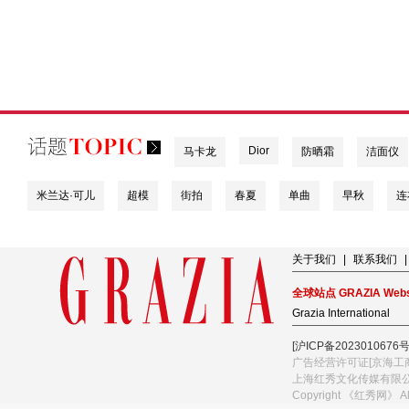
Dior
马卡龙
防晒霜
洁面仪
米兰达·可儿
超模
街拍
春夏
单曲
早秋
连
关于我们
|
联系我们
|
全球站点 GRAZIA Webs
Grazia International
[沪ICP备2023010676号
广告经营许可证[京海工商
上海红秀文化传媒有限
Copyright 《红秀网》 A