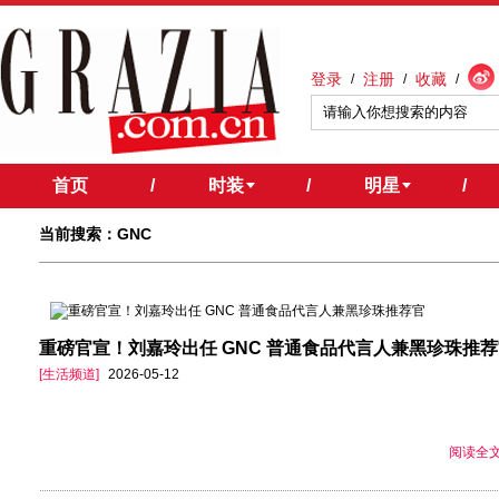
登录
注册
收藏
/
/
/
首页
/
时装
/
明星
/
当前搜索：GNC
重磅官宣！刘嘉玲出任 GNC 普通食品代言人兼黑珍珠推
[生活频道]
2026-05-12
阅读全文