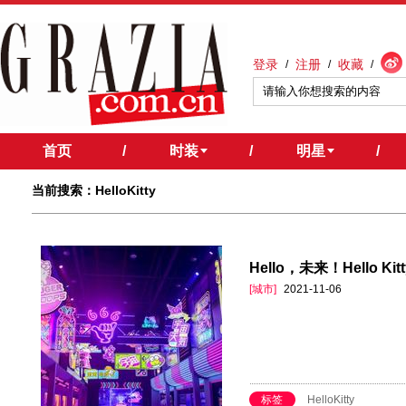
登录
注册
收藏
/
/
/
首页
/
时装
/
明星
/
当前搜索：HelloKitty
Hello，未来！Hello 
[城市]
2021-11-06
标签
HelloKitty