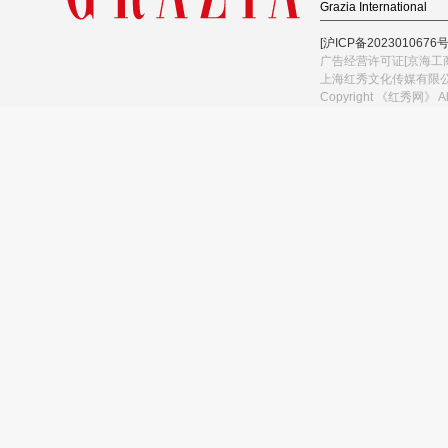
Grazia International
[沪ICP备2023010676号
广告经营许可证[京海工商
上海红秀文化传媒有限
Copyright 《红秀网》 A