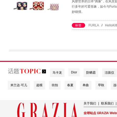
风靡世界的日本“偶像”，在风景如画
行多年的可爱形象，如今与Fur
妙碰撞。
标签
FURLA
/
HelloKit
Dior
马卡龙
防晒霜
洁面仪
米兰达·可儿
超模
街拍
春夏
单曲
早秋
连
关于我们
|
联系我们
|
全球站点 GRAZIA Webs