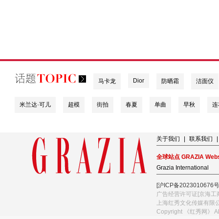
Dior
马卡龙
防晒霜
洁面仪
米兰达·可儿
超模
街拍
春夏
单曲
早秋
连
关于我们
|
联系我们
|
全球站点 GRAZIA Webs
Grazia International
[沪ICP备2023010676号
广告经营许可证[京海工商
上海红秀文化传媒有限
Copyright 《红秀网》 A