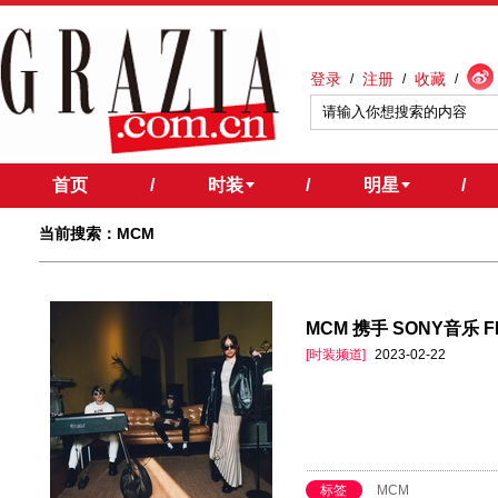
登录
注册
收藏
/
/
/
首页
/
时装
/
明星
/
当前搜索：MCM
MCM 携手 SONY音乐 
[时装频道]
2023-02-22
标签
MCM