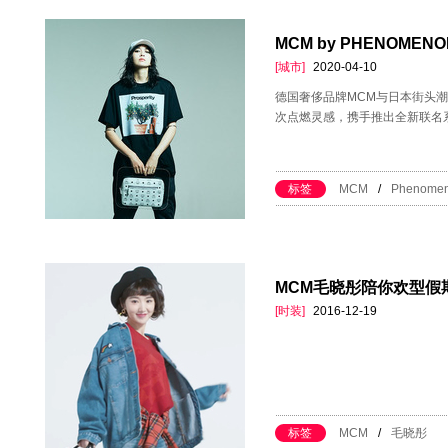
MCM by PHENOM
[城市]
2020-04-10
德国奢侈品牌MCM与日本街头潮
次点燃灵感，携手推出全新联名系列M
标签
MCM
/
Phenome
MCM毛晓彤陪你欢型假
[时装]
2016-12-19
标签
MCM
/
毛晓彤