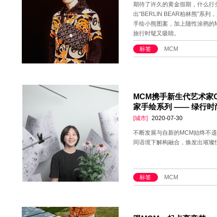
期待了许久的黄金假期，什么行头
出“BERLIN BEAR柏林熊
手绘小熊图案，加上随性涂鸦的MC
旅行时髦又吸睛。
标签
MCM
MCM携手新生代艺术家C
家手绘系列 —— 绿行
[城市]
2020-07-30
不断发展与自新的MCM始终不
同语境下解构融合，焕发出璀璨
标签
MCM