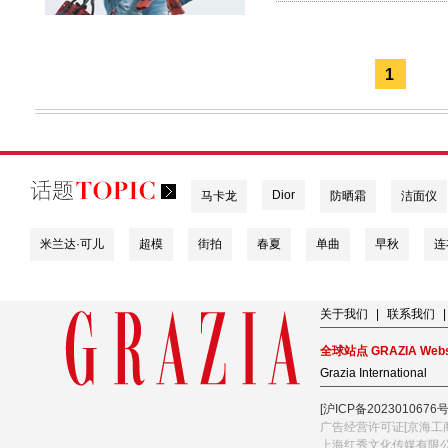
1
Dior
马卡龙
防晒霜
洁面仪
米兰达·可儿
超模
街拍
春夏
单曲
早秋
连
关于我们
|
联系我们
|
全球站点 GRAZIA Webs
Grazia International
[沪ICP备2023010676号
广告经营许可证[京海工商
上海红秀文化传媒有限