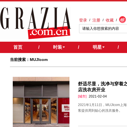
登录
注册
收藏
/
/
/
首页
/
时装
/
明星
/
当前搜索：MUJIcom
舒适尽显，洗净与穿着之间
店洗衣房开业
[城市]
2021-02-04
2021年1月11日，MUJIc
客提供周到贴心的洗衣服务。