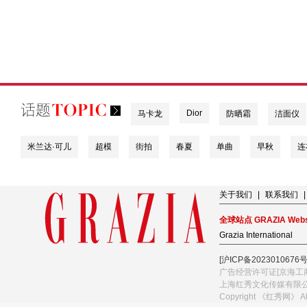
Dior
马卡龙
防晒霜
洁面仪
米兰达·可儿
超模
街拍
春夏
单曲
早秋
连
关于我们
|
联系我们
|
全球站点 GRAZIA Webs
Grazia International
[沪ICP备2023010676号
广告经营许可证[京海工商
上海红秀文化传媒有限
Copyright 《红秀网》 A