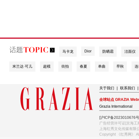
Dior
马卡龙
防晒霜
洁面仪
米兰达·可儿
超模
街拍
春夏
单曲
早秋
连
关于我们
|
联系我们
|
全球站点 GRAZIA Webs
Grazia International
[沪ICP备2023010676号
广告经营许可证[京海工商
上海红秀文化传媒有限
Copyright 《红秀网》 A