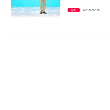
标签
Moroccanoil