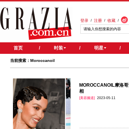
登录
注册
收藏
/
/
/
首页
/
时装
/
明星
/
当前搜索：Moroccanoil
MOROCCANOIL摩洛哥
相
[美容频道]
2023-05-11