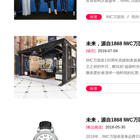
友张若昀共襄盛举，与IWC万
标签
IWC万国表
/
凯特
未来，源自1868 IW
[城市]
2018-07-04
IWC万国表150周年高级制表
立之初的年代，醒目的“超级时光
腕表爱好者演绎一场时间的礼赞
标签
未来，源自1868 IW
[奢品频道]
2018-05-30
2018年，IWC万国表迎来品牌