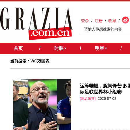
登录
注册
收藏
/
/
/
首页
/
时装
/
明星
/
当前搜索：WC万国表
运筹帷幄，腕间锋芒 多国
际足联世界杯小组赛
[奢品频道]
2026-07-02