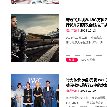
缔造飞凡视界 IWC万国
行员系列腕表全线推广
[奢品频道]
2018-12-13
2018年12月12日，沙夫豪森
著名电影人布拉德利·库珀（Brad
役。
标签
IWC万国表
时光传承 为影无畏 IW
动 致敬电影行业中的女
[奢品频道]
2018-11-10
奥斯卡最佳女主角、好莱坞影星、
Blanchett），中国女演员