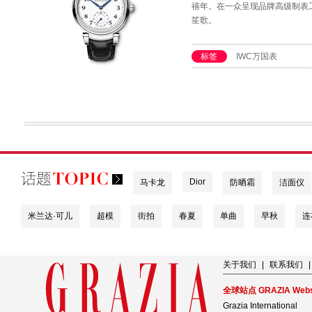
禧年。在一众呈现品牌高级制表
笙歌。
标签
IWC万国表
Dior
马卡龙
防晒霜
洁面仪
米兰达·可儿
超模
街拍
春夏
单曲
早秋
连
关于我们
|
联系我们
|
全球站点 GRAZIA Webs
Grazia International