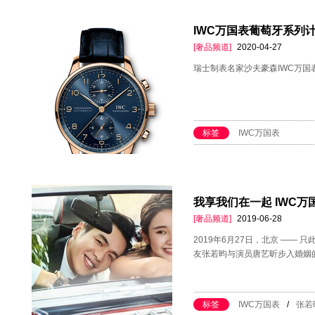
IWC万国表葡萄牙系列
[奢品频道]
2020-04-27
瑞士制表名家沙夫豪森IWC万
标签
IWC万国表
我享我们在一起 IWC
[奢品频道]
2019-06-28
2019年6月27日，北京 ——
友张若昀与演员唐艺昕步入婚姻
标签
IWC万国表
/
张若