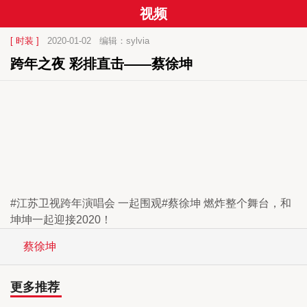
视频
[ 时装 ]
2020-01-02
编辑：sylvia
跨年之夜 彩排直击——蔡徐坤
#江苏卫视跨年演唱会 一起围观#蔡徐坤 燃炸整个舞台，和
坤坤一起迎接2020！
蔡徐坤
更多推荐