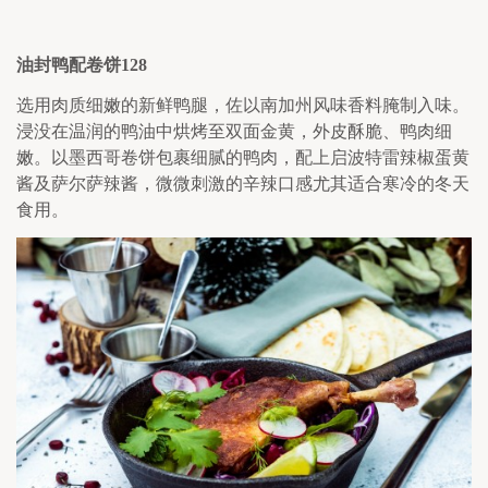
油封鸭配卷饼
128
选用肉质细嫩的新鲜鸭腿，佐以南加州风味香料腌制入味。
浸没在温润的鸭油中烘烤至双面金黄，外皮酥脆、鸭肉细
嫩。以墨西哥卷饼包裹细腻的鸭肉，配上启波特雷辣椒蛋黄
酱及萨尔萨辣酱，微微刺激的辛辣口感尤其适合寒冷的冬天
食用。