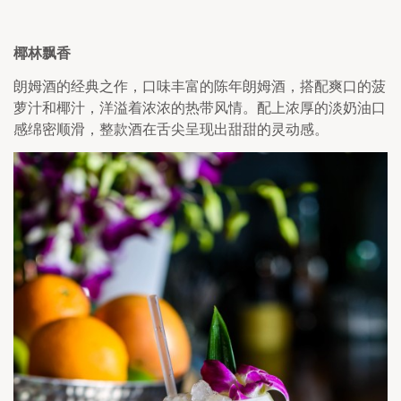
椰林飘香
朗姆酒的经典之作，口味丰富的陈年朗姆酒，搭配爽口的菠
萝汁和椰汁，洋溢着浓浓的热带风情。配上浓厚的淡奶油口
感绵密顺滑，整款酒在舌尖呈现出甜甜的灵动感。