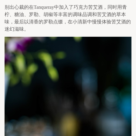
别出心裁的在
Tanqueray
中加入了巧克力苦艾酒，同时用青
柠、糖油、罗勒、胡椒等丰富的调味品调和苦艾酒的草本
味，最后以清香的罗勒点缀，在小清新中慢慢体验苦艾酒的
迷幻滋味。