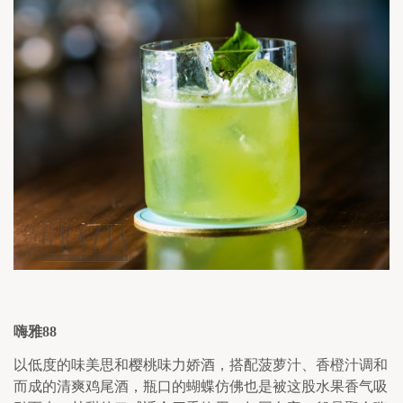
嗨雅
88
以低度的味美思和樱桃味力娇酒，搭配菠萝汁、香橙汁调和
而成的清爽鸡尾酒，瓶口的蝴蝶仿佛也是被这股水果香气吸