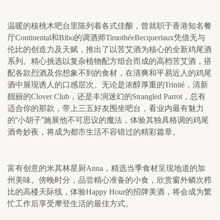
温暖的核桃木吧台里陈列着各式佳酿，曾就职于香港知名餐
厅
Continental
和
Bibo
的调酒师
TimothéeBecqueriaux
凭借无与
伦比的创造力及天赋，推出了以苦艾酒为核心的全新鸡尾酒
系列。精心挑选以复杂植物配方组合而成的高档苦艾酒，搭
配各款烈酒及你想象不到的食材，在清爽和平易近人的鸡尾
酒中展现诱人的口感层次。无论是浓醇厚重的
Trinité
，清新
靓丽的
Clover Club
，还是丰润迷幻的
Strangled Parrot
，总有
适合你的那款，带上三五好友围坐吧台，看业内最有魅力
的“小胡子”施展他不可思议的魔法，体验其独具格调的鸡尾
酒奇妙夜，将成为都市生活不容错过的精彩篇章。
富有创意的米其林星厨
Anna
，精选当季食材呈现地道的加
州美味。傍晚时分，品尝精心准备的小食，欣赏窗外鳞次栉
比的高楼天际线，体验
Happy Hour
的招牌美酒，将会成为繁
忙工作后享受摩登生活的最佳方式。