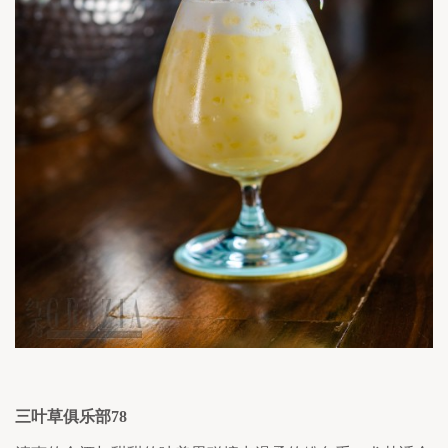
三叶草俱乐部
78