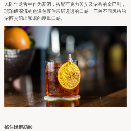
以陈年龙舌兰作为基酒，搭配巧克力苦艾及浓香的金巴利，
琥珀般深沉的色泽包裹住层层递进的口感，三种不同风格的
浓醇交织出和谐的厚重口感。
掐住绿鹦鹉
88