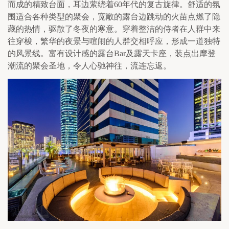
而成的精致台面，耳边萦绕着
60
年代的复古旋律。舒适的氛
围适合各种类型的聚会，宽敞的露台边跳动的火苗点燃了隐
藏的热情，驱散了冬夜的寒意。穿着整洁的侍者在人群中来
往穿梭，繁华的夜景与喧闹的人群交相呼应，形成一道独特
的风景线。富有设计感的露台
Bar
及露天卡座，装点出摩登
潮流的聚会圣地，令人心驰神往，流连忘返。