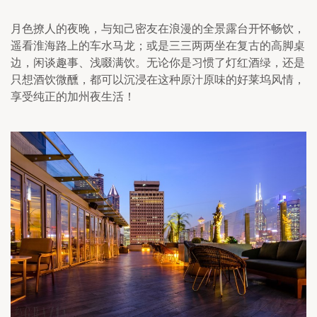
月色撩人的夜晚，与知己密友在浪漫的全景露台开怀畅饮，
遥看淮海路上的车水马龙；或是三三两两坐在复古的高脚桌
边，闲谈趣事、浅啜满饮。无论你是习惯了灯红酒绿，还是
只想酒饮微醺，都可以沉浸在这种原汁原味的好莱坞风情，
享受纯正的加州夜生活！