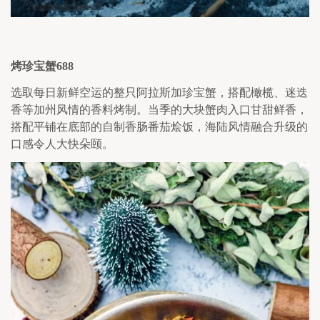
烤珍宝蟹
688
选取每日新鲜空运的整只阿拉斯加珍宝蟹，搭配橄榄、迷迭
香等加州风情的香料烤制。当季的大块蟹肉入口甘甜鲜香，
搭配平铺在底部的自制香肠番茄烩饭，海陆风情融合升级的
口感令人大快朵颐。