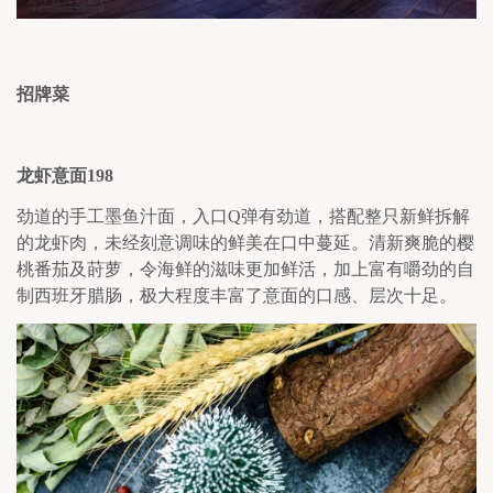
招牌菜
龙虾意面
198
劲道的手工墨鱼汁面，入口
Q
弹有劲道，搭配整只新鲜拆解
的龙虾肉，未经刻意调味的鲜美在口中蔓延。清新爽脆的樱
桃番茄及莳萝，令海鲜的滋味更加鲜活，加上富有嚼劲的自
制西班牙腊肠，极大程度丰富了意面的口感、层次十足。