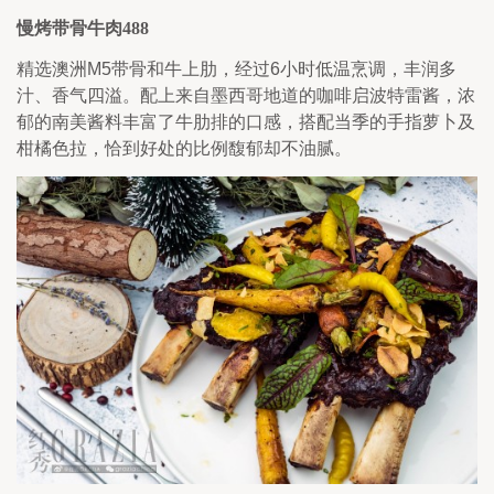
慢烤带骨牛肉
488
精选澳洲M5带骨和牛上肋，经过6小时低温烹调，丰润多
汁、香气四溢。配上来自墨西哥地道的咖啡启波特雷酱，浓
郁的南美酱料丰富了牛肋排的口感，搭配当季的手指萝卜及
柑橘色拉，恰到好处的比例馥郁却不油腻。