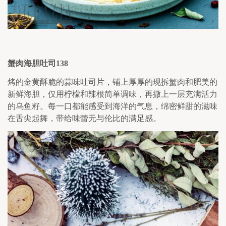
蟹肉海胆吐司
138
烤的金黄酥脆的蒜味吐司片，铺上厚厚的现拆蟹肉和肥美的
新鲜海胆，仅用柠檬和辣根简单调味，再撒上一层充满活力
的乌鱼籽。每一口都能感受到海洋的气息，绵密鲜甜的滋味
在舌尖起舞，带给味蕾无与伦比的满足感。