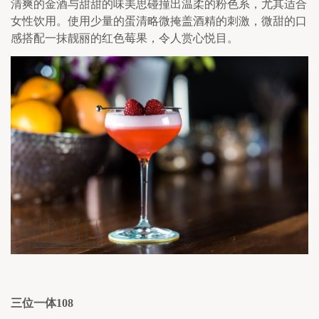
清爽的金酒与甜甜的味美思碰撞出温柔的粉色系，尤其适合
女性饮用。使用少量的蛋清略微掩盖酒精的刺激，微甜的口
感搭配一抹靓丽的红色莓果，令人赏心悦目。
三位一体
108