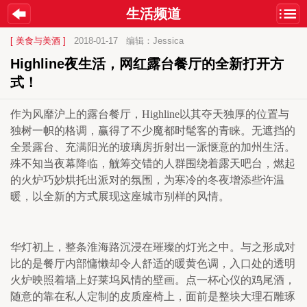
生活频道
[ 美食与美酒 ]
2018-01-17
编辑：Jessica
Highline夜生活，网红露台餐厅的全新打开方
式！
作为风靡沪上的露台餐厅，
Highline
以其夺天独厚的位置与
独树一帜的格调，赢得了不少魔都时髦客的青睐。无遮挡的
全景露台、充满阳光的玻璃房折射出一派惬意的加州生活。
殊不知当夜幕降临，觥筹交错的人群围绕着露天吧台，燃起
的火炉巧妙烘托出派对的氛围，为寒冷的冬夜增添些许温
暖，以全新的方式展现这座城市别样的风情。
华灯初上，整条淮海路沉浸在璀璨的灯光之中。与之形成对
比的是餐厅内部慵懒却令人舒适的暖黄色调，入口处的透明
火炉映照着墙上好莱坞风情的壁画。点一杯心仪的鸡尾酒，
随意的靠在私人定制的皮质座椅上，面前是整块大理石雕琢