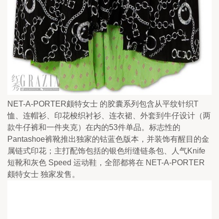
NET-A-PORTER颇特女士 的胶囊系列包含从平纹针织T
恤、连帽衫、印花梭织衬衫、连衣裙、外套到牛仔设计（两
款牛仔裤和一件夹克）在内的53件单品。标志性的
Pantashoe裤靴推出独家的钴蓝色版本，并装饰有醒目的金
属链式印花；主打配饰包括的银色绗缝链条包、人气Knife 
短靴和灰色 Speed 运动鞋，全部都将在 NET-A-PORTER
颇特女士 独家发售。