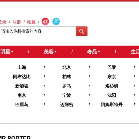
登录
注册
收藏
/
/
/
明星
/
美容
/
奢品
/
生
上海
北京
巴黎
/
/
/
阿布达比
柏林
东京
/
/
/
新加坡
罗马
洛杉矶
/
/
/
南京
宁波
沈阳
/
/
/
巴厘岛
迈阿密
阿姆斯特丹
/
/
/
MR PORTER