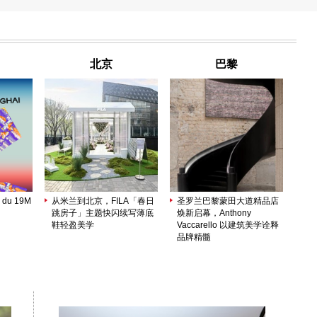
por
Ba
1月
北京
巴黎
htt
 du 19M
从米兰到北京，FILA「春日
圣罗兰巴黎蒙田大道精品店
跳房子」主题快闪续写薄底
焕新启幕，Anthony
鞋轻盈美学
Vaccarello 以建筑美学诠释
品牌精髓