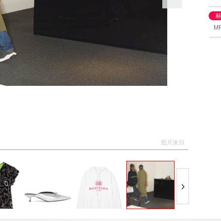
指
绎
M
Jo
魅力
头，
PO
Ali
PO
“我
PO
生
图片来自
专
Mr 
Ba
列
htt