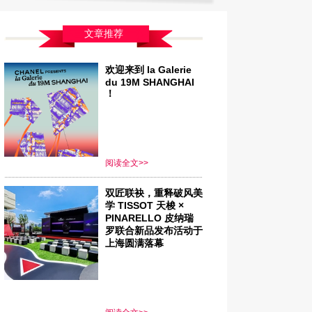
ter.com/shop/designers/balenciaga
文章推荐
lenciaga X MR PORTER独家胶囊系列于
22日上线：
欢迎来到 la Galerie
p://www.mrporter.com/mens/designers/balenciaga
du 19M SHANGHAI
！
阅读全文>>
双匠联袂，重释破风美
学 TISSOT 天梭 ×
PINARELLO 皮纳瑞
罗联合新品发布活动于
上海圆满落幕