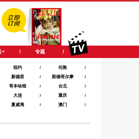
活
/
专题
/
纽约
伦敦
/
/
新德里
斯德哥尔摩
/
/
哥本哈根
台北
/
/
大连
重庆
/
/
夏威夷‍
澳门
/
/