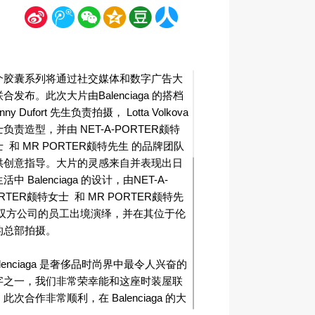
新
腾
微
空
豆
人
浪
讯
信
间
瓣
人网
个胶囊系列将通过社交媒体和数字广告大
合发布。此次大片由Balenciaga 的搭档
hnny Dufort 先生负责拍摄， Lotta Volkova
负责造型，并由 NET-A-PORTER颇特
 和 MR PORTER颇特先生 的品牌团队
供创意指导。大片的灵感来自并表现出日
活中 Balenciaga 的设计，由NET-A-
RTER颇特女士 和 MR PORTER颇特先
 双方公司的员工出境演绎，并在其位于伦
的总部拍摄。
alenciaga 是奢侈品时尚界中最令人兴奋的
字之一，我们非常荣幸能和这座时装屋联
此次合作非常顺利，在 Balenciaga 的大
者 Johnny Dufort 和 Lotta Volkova 的