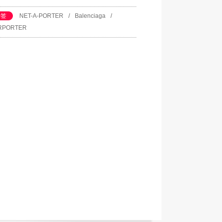
导下，我们自己的团队在办公室里亲身演
标签
NET-A-PORTER
/
Balenciaga
/
这2个独家系列——这一切都史无前例。
RPORTER
hnny 敏锐的观察力和 Lotta 标志性的随性
呈现出 Demna 的 Balenciaga 风格镜
一展 NET-A-PORTER颇特女士 和 MR
RTER颇特先生 的幕后世界。”
son Loehnis, NET-A-PORTER 和 MR
RTER 总裁
们非常高兴将 BALENCIAGA与 NET-A-
RTER颇特女士 和 MR PORTER颇特先
 共同合作这个特别项目。没有几个在线的
营公司能让这样的合作成为现实 。”
Cédric Charbit, Balenciaga 首席执行官
lenciaga X NET-A-PORTER 独家胶囊系
将于1月22日上线：
ps://www.net-a-