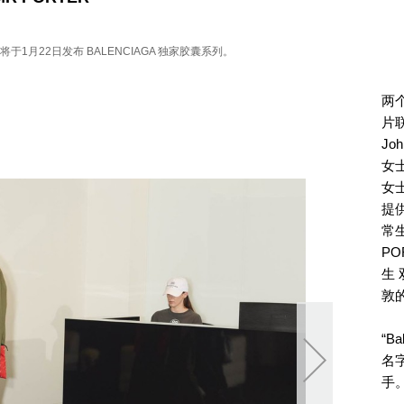
ER 将于1月22日发布 BALENCIAGA 独家胶囊系列。
两
片联
Jo
女士
女士
提
常生
PO
生
敦
“B
名
手。
片创作