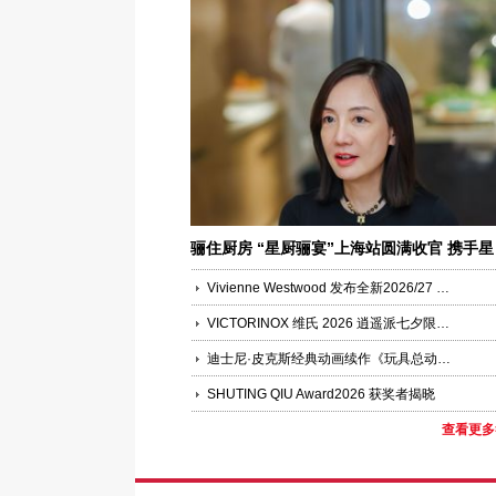
骊住厨房 “星厨骊宴”上海站圆满收官 携手星
厨，以四季时令与城市文化演绎“上乘非奢”
Vivienne Westwood 发布全新2026/27 秋冬系列大片
VICTORINOX 维氏 2026 逍遥派七夕限定版瑞士军刀浪漫上市——凝萃瑞士匠心，赴约月书赤绳
迪士尼·皮克斯经典动画续作《玩具总动员5》中国首映礼盛大举办
SHUTING QIU Award2026 获奖者揭晓
查看更多