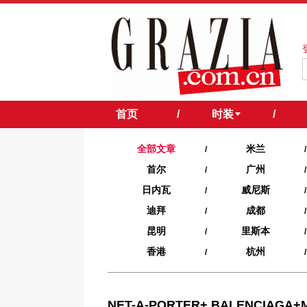
首页
/
时装
/
全部文章
米兰
/
/
首尔
广州
/
/
日内瓦
威尼斯
/
/
迪拜
成都
/
/
昆明
里斯本
/
/
香港
杭州
/
/
NET-A-PORTER+ BALENCIAGA+