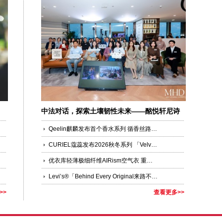
中法对话，探索土壤韧性未来——酩悦轩尼诗
第三届国际“由壤而生”论坛圆满落幕
Qeelin麒麟发布首个香水系列 循香丝路，交汇东西美学
CURIEL蔻蕊发布2026秋冬系列 「Velvet Palimpsest绒影叠章」全新广告大片
优衣库轻薄极细纤维AIRism空气衣 重新定义夏日干爽与舒适的穿着体验
Levi’s®「Behind Every Original来路不凡」限时快闪空降成都，与 ROSÉ共同解锁丹宁新态度
>>
查看更多>>