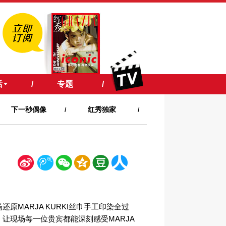
活
/
专题
/
下一秒偶像
红秀独家
/
/
新
腾
微
空
豆
人
浪
讯
信
间
瓣
人网
还原MARJA KURKI丝巾手工印染全过
，让现场每一位贵宾都能深刻感受MARJA