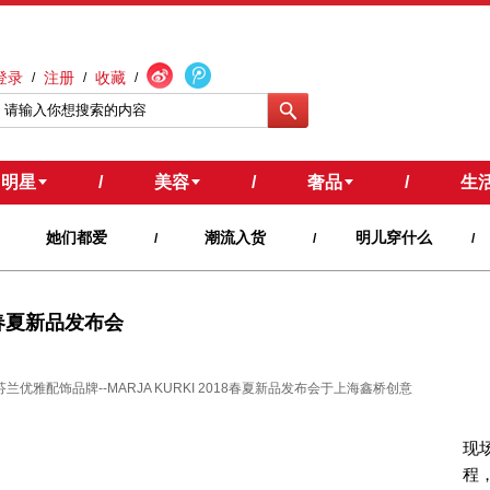
登录
注册
收藏
/
/
/
明星
/
美容
/
奢品
/
生
她们都爱
潮流入货
明儿穿什么
/
/
/
华」春夏新品发布会
题的芬兰优雅配饰品牌--MARJA KURKI 2018春夏新品发布会于上海鑫桥创意
现场
程