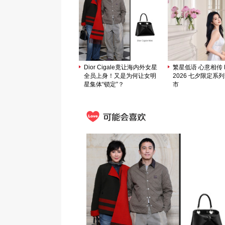
Dior Cigale竟让海内外女星
繁星低语 心意相传 M
全员上身！又是为何让女明
2026 七夕限定系
星集体“锁定”？
市