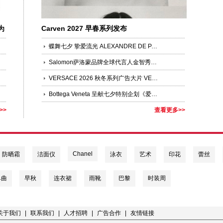
为
Carven 2027 早春系列发布
蝶舞七夕 挚爱流光 ALEXANDRE DE PARIS 臻选发饰礼赞七夕
Salomon萨洛蒙品牌全球代言人金智秀JISOO领衔演绎「多元之蓝」
VERSACE 2026 秋冬系列广告大片 VERSACE OBSESSED 第二篇章
Bottega Veneta 呈献七夕特别企划《爱意有迹》
>>
查看更多>>
Chanel
防晒霜
洁面仪
泳衣
艺术
印花
蕾丝
单曲
早秋
连衣裙
雨靴
巴黎
时装周
关于我们
|
联系我们
|
人才招聘
|
广告合作
|
友情链接