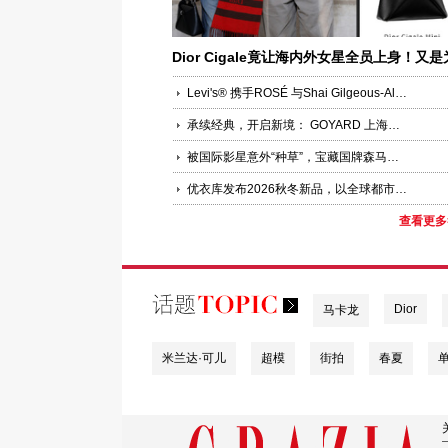
Dior Cigale竟让海内外女星全员上身！又是
何让女明星集体“锁定”？
Levi's® 携手ROSÉ 与Shai Gilgeous-Alexander共同演绎品牌全新企划“Keep it Loose”
承续经典，开启新境： GOYARD 上海国金中心精品店焕新启幕
被国际影星意外“种草”，宝藏国牌森马在线圈粉，30城包场与粉丝双向奔赴
优衣库发布2026秋冬新品，以全球都市灵感诠释LifeWear进化聚焦功能科技、版型创新与多场景适配，回应当代都市人的新舒适实穿追求
查看更多
Dior
马卡龙
米兰达·可儿
超模
街拍
春夏