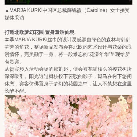
▲MARJA KURKI中国区总裁薛锐霞（Caroline）女士接受
媒体采访
打造北欧梦幻花园 置身童话仙境
本季MARJA KURKI丝巾的设计灵感源自绿色的森林与郁郁
芬芳的鲜花，整场新品发布会将北欧的艺术设计与花朵的浪
漫情怀，完美融于一身，将一段难忘的“花漾年华”呈现给所
有贵宾。
从贵宾步入活动会场的那刻起，便会被花满枝头的樱花树所
深深吸引。阳光透过树枝投下斑驳的影子，斑马在树下悠闲
休憩，宾客仿佛置身于梦幻的花园之中，让人不禁想在这里
长醉不醒。