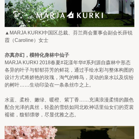
▲MARJA KURKI中国区总裁、芬兰商会董事会副会长薛锐
霞（Caroline）女士
亦真亦幻，模特化身林中仙子
MARJA KURKI 2018春夏#花漾年华#系列源自森林中形态
各异的叶子与郁郁芬芳的鲜花，通过手绘水彩与整体构图的
设计方式将娇艳的玫瑰，淘气的蜂鸟，灵动的泉水以及缤纷
的树叶……生动印染在一条条丝巾之上。
水蓝、柔粉、嫩绿、暖橙、紫丁香……充满浪漫柔情的颜色
配合光泽的真丝，轻盈的雪纺如同北欧神话里仙女们的霓裳
襦裙，馥郁缥缈，尽显优雅之态。