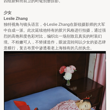
四组新鲜而前卫的时髦别册掠影。
少女
Leslie Zhang
独特视角与镜头语言，令Leslie Zhang在新锐摄影师的大军
中自成一派。此次延续他特有的胶片风格进行拍摄，通过强
烈的高饱和度色彩对比，编织出一场别致且真实的时装幻
境。不粉嫩可人，不矫揉造作，眼波流转间以少女的姿态肆
意横行，复古布景中渗透着老上海独有的几丝执念。