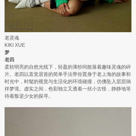
老灵魂
KIKI XUE
梦
老四
柔软明亮的自然光线下，轻盈的薄纱间散落着趣味灵魂的碎
片。老四以直觉居首的简单手法带你置身于老上海的故事和
时光中，时髦的视觉与生活化的环境碰撞，仿佛坠入层层徜
徉梦境。虚实之间，色彩独立又透着一丝小古怪，静静地等
待着叛逆少女的探寻。