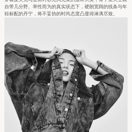
自带几分野。率性而为的真实状态下，硬朗宽阔的线条与年
轻标配的丹宁，将不妥协的时尚态度凸显得淋漓尽致。