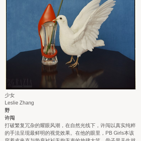
少女
Leslie Zhang
野
许闯
打破繁复冗杂的耀眼风潮，在自然光线下，许闯以真实纯粹
的手法呈现最鲜明的视觉效果。在他的眼里，PB Girls本该
穿着皮夹克与垫肩衬衫无拘无束的放肆大笑，骨子里天生就