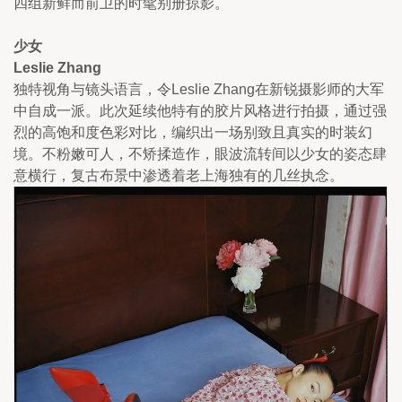
四组新鲜而前卫的时髦别册掠影。
少女
Leslie Zhang
独特视角与镜头语言，令Leslie Zhang在新锐摄影师的大军
中自成一派。此次延续他特有的胶片风格进行拍摄，通过强
烈的高饱和度色彩对比，编织出一场别致且真实的时装幻
境。不粉嫩可人，不矫揉造作，眼波流转间以少女的姿态肆
意横行，复古布景中渗透着老上海独有的几丝执念。