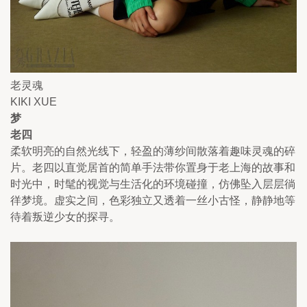
老灵魂
KIKI XUE
梦
老四
柔软明亮的自然光线下，轻盈的薄纱间散落着趣味灵魂的碎
片。老四以直觉居首的简单手法带你置身于老上海的故事和
时光中，时髦的视觉与生活化的环境碰撞，仿佛坠入层层徜
徉梦境。虚实之间，色彩独立又透着一丝小古怪，静静地等
待着叛逆少女的探寻。