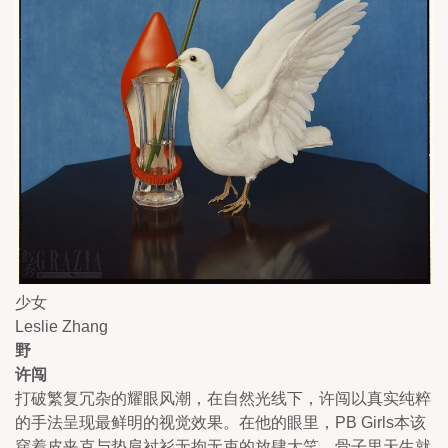
少女
Leslie Zhang
野
许闯
打破繁复冗杂的耀眼风潮，在自然光线下，许闯以真实纯粹
的手法呈现最鲜明的视觉效果。在他的眼里，PB Girls本该
穿着皮夹克与垫肩衬衫无拘无束的放肆大笑，骨子里天生就