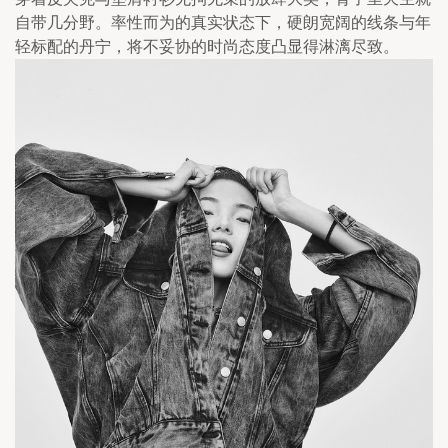
自带几分野。率性而为的真实状态下，硬朗宽阔的线条与年
轻标配的丹宁，将不妥协的时尚态度凸显得淋漓尽致。