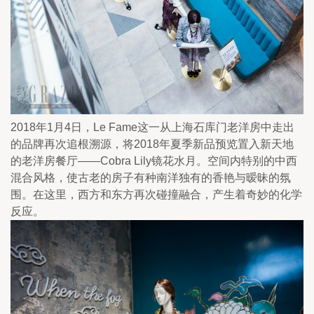
2018年1月4日，Le Fame这一从上海石库门老洋房中走出
的品牌再次追根溯源，将2018年夏季新品预览置入新天地
的老洋房餐厅——Cobra Lily镜花水月。空间内特别的中西
混合风格，使古老的房子有种南洋独有的香艳与暧昧的氛
围。在这里，西方和东方再次碰撞融合，产生着奇妙的化学
反应。