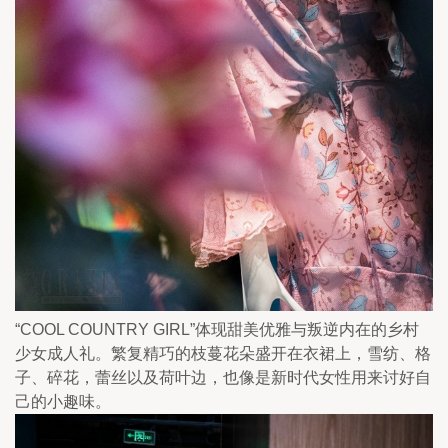
“COOL COUNTRY GIRL”体现甜美优雅与叛逆内在的乡村
少女成人礼。繁复精巧的枝蔓花朵盛开在衣裙上，雪纺、格
子、碎花，蕾丝以及荷叶边，也像是新时代女性用来讨好自
己的小趣味。