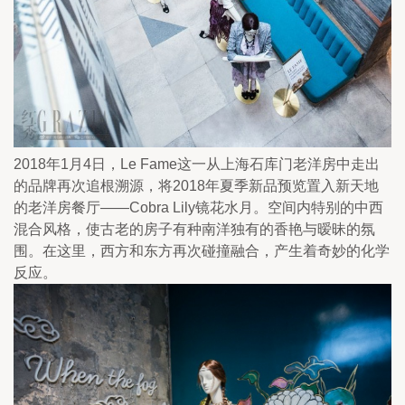
2018年1月4日，Le Fame这一从上海石库门老洋房中走出
的品牌再次追根溯源，将2018年夏季新品预览置入新天地
的老洋房餐厅——Cobra Lily镜花水月。空间内特别的中西
混合风格，使古老的房子有种南洋独有的香艳与暧昧的氛
围。在这里，西方和东方再次碰撞融合，产生着奇妙的化学
反应。