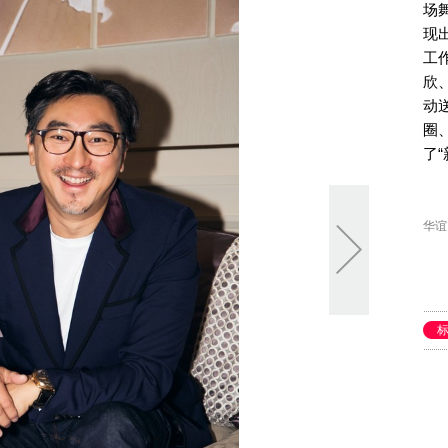
场
现
工
欣
动
圈
了
华谊