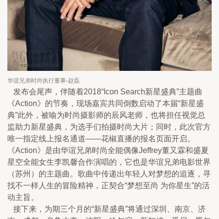
华谊兄弟时尚执行董事-赵磊
发布会尾声，伴随着2018“Icon Search新星盛典”主题曲
《Action》的节奏，现场嘉宾共同倒数启动了本届“新星盛
典”此外，被喻为时尚摄影师的辰风老师，也将担任视觉总
监助力新星盛典，为选手们拍摄时尚大片；同时，此次官方
唯一指定线上报名通道——花椒直播的报名页面开启。
《Action》是由华谊兄弟时尚全能偶像Jeffrey董又霖和盛夏
星空全能女生李凯馨合作演唱的，它也是华谊兄弟电影世界
（苏州）的主题曲。歌曲中传递出年轻人对梦想的追逐，寻
找不一样人生的冒险精神，正契合“梦想至尚 为你星生”的活
动主旨。
接下来，为期三个月的“新星盛典”将通过深圳、南京、济