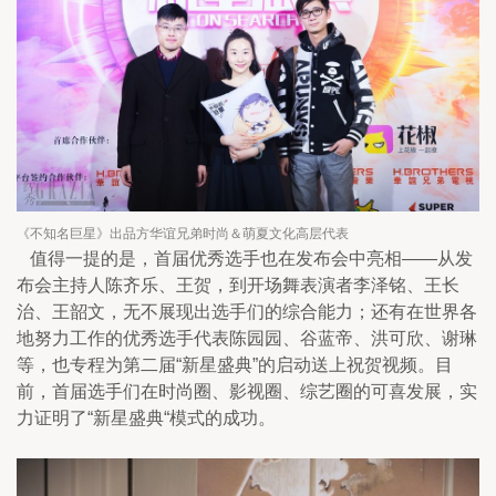
《不知名巨星》出品方华谊兄弟时尚＆萌夏文化高层代表
值得一提的是，首届优秀选手也在发布会中亮相——从发
布会主持人陈齐乐、王贺，到开场舞表演者李泽铭、王长
治、王韶文，无不展现出选手们的综合能力；还有在世界各
地努力工作的优秀选手代表陈园园、谷蓝帝、洪可欣、谢琳
等，也专程为第二届“新星盛典”的启动送上祝贺视频。目
前，首届选手们在时尚圈、影视圈、综艺圈的可喜发展，实
力证明了“新星盛典“模式的成功。