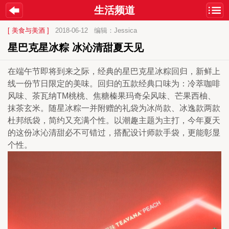
生活频道
[ 美食与美酒 ]
2018-06-12
编辑：Jessica
星巴克星冰粽 冰沁清甜夏天见
在端午节即将到来之际，经典的星巴克星冰粽回归，新鲜上
线一份节日限定的美味。回归的五款经典口味为：冷萃咖啡
风味、茶瓦纳TM桃桃、焦糖榛果玛奇朵风味、芒果西柚、
抹茶玄米。随星冰粽一并附赠的礼袋为冰尚款、冰逸款两款
杜邦纸袋，简约又充满个性。以潮趣主题为主打，今年夏天
的这份冰沁清甜必不可错过，搭配设计师款手袋，更能彰显
个性。